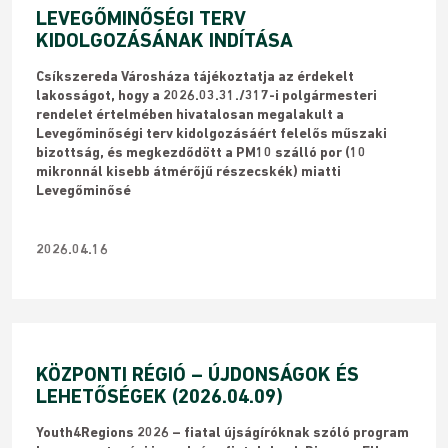
LEVEGŐMINŐSÉGI TERV
KIDOLGOZÁSÁNAK INDÍTÁSA
Csíkszereda Városháza tájékoztatja az érdekelt
lakosságot, hogy a 2026.03.31./317-i polgármesteri
rendelet értelmében hivatalosan megalakult a
Levegőminőségi terv kidolgozásáért felelős műszaki
bizottság, és megkezdődött a PM10 szálló por (10
mikronnál kisebb átmérőjű részecskék) miatti
Levegőminősé
2026.04.16
KÖZPONTI RÉGIÓ – ÚJDONSÁGOK ÉS
LEHETŐSÉGEK (2026.04.09)
Youth4Regions 2026 – fiatal újságíróknak szóló program