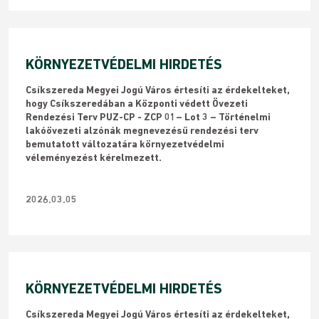
KÖRNYEZETVÉDELMI HIRDETÉS
​Csíkszereda Megyei Jogú Város értesíti az érdekelteket,
hogy Csíkszeredában a Központi védett Övezeti
Rendezési Terv PUZ-CP - ZCP 01– Lot 3 – Történelmi
lakóövezeti alzónák megnevezésű rendezési terv
bemutatott változatára környezetvédelmi
véleményezést kérelmezett.
2026.03.05
KÖRNYEZETVÉDELMI HIRDETÉS
Csíkszereda Megyei Jogú Város értesíti az érdekelteket,