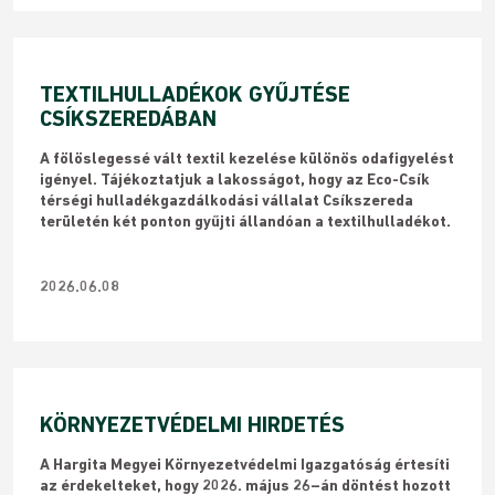
TEXTILHULLADÉKOK GYŰJTÉSE
CSÍKSZEREDÁBAN
​A fölöslegessé vált textil kezelése különös odafigyelést
igényel. Tájékoztatjuk a lakosságot, hogy az Eco-Csík
térségi hulladékgazdálkodási vállalat Csíkszereda
területén két ponton gyűjti állandóan a textilhulladékot.
2026.06.08
KÖRNYEZETVÉDELMI HIRDETÉS
A Hargita Megyei Környezetvédelmi Igazgatóság értesíti
az érdekelteket, hogy 2026. május 26–án döntést hozott