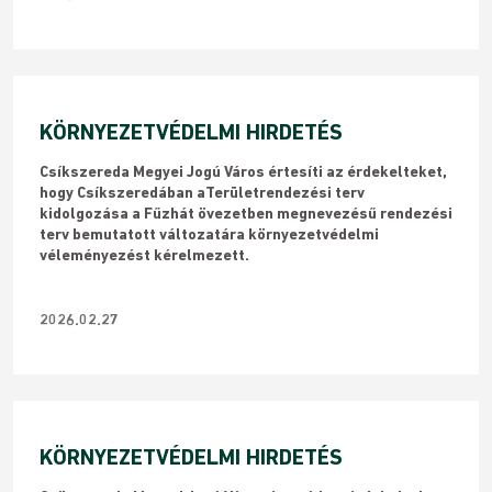
KÖRNYEZETVÉDELMI HIRDETÉS
Csíkszereda Megyei Jogú Város értesíti az érdekelteket,
hogy Csíkszeredában aTerületrendezési terv
kidolgozása a Fűzhát övezetben megnevezésű rendezési
terv bemutatott változatára környezetvédelmi
véleményezést kérelmezett.
2026.02.27
KÖRNYEZETVÉDELMI HIRDETÉS