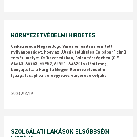
KÖRNYEZETVÉDELMI HIRDETÉS
Csíkszereda Megyei Jogú Város értesíti az érintett
nyilvánosságot, hogy az „Utcák felújítása Csibában” című
tervét, melyet Csíkszeredában, Csiba térségében (C.F.
64640, 65953, 65952, 65951, 64620) valósít meg,
benyújtotta a Hargita Megyei Környezetvédelmi
Igazgatósághoz beleegyezés elnyerése céljábó
2026.02.18
SZOLGÁLATI LAKÁSOK ELSŐBBSÉGI