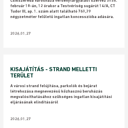
​Csíkszereda Városháza versenytárgyalást szervez 2026.
február 18-án, 12 órakor a Testvériség sugárút 14/A, CT
Tudor III, ap. 1. szám alatt található 760,39
négyzetméter felületű ingatlan koncesszióba adására.
2026.01.27
KISAJÁTÍTÁS - STRAND MELLETTI
TERÜLET
A városi strand felújítása, parkolók és bejárat
létrehozása megnevezésű közhasznú beruházás
megvalósíthatásához szükséges ingatlan kisajátítási
eljárásának elindításáról
2026.01.27