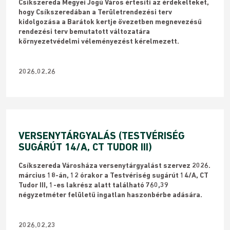
Csíkszereda Megyei Jogú Város értesíti az érdekelteket,
hogy Csíkszeredában a Területrendezési terv
kidolgozása a Barátok kertje övezetben megnevezésű
rendezési terv bemutatott változatára
környezetvédelmi véleményezést kérelmezett.
2026.02.26
VERSENYTÁRGYALÁS (TESTVÉRISÉG
SUGÁRÚT 14/A, CT TUDOR III)
Csíkszereda Városháza versenytárgyalást szervez 2026.
március 18-án, 12 órakor a Testvériség sugárút 14/A, CT
Tudor III, 1-es lakrész alatt található 760,39
négyzetméter felületű ingatlan haszonbérbe adására.
2026.02.23