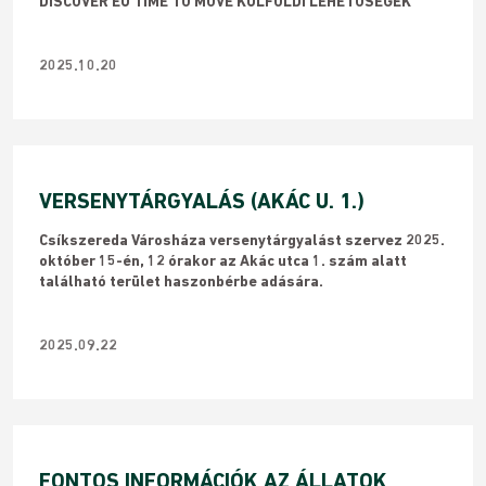
DISCOVER EU TIME TO MOVE KÜLFÖLDI LEHETŐSÉGEK
2025.10.20
VERSENYTÁRGYALÁS (AKÁC U. 1.)
Csíkszereda Városháza versenytárgyalást szervez 2025.
október 15-én, 12 órakor az Akác utca 1. szám alatt
található terület haszonbérbe adására.
2025.09.22
FONTOS INFORMÁCIÓK AZ ÁLLATOK