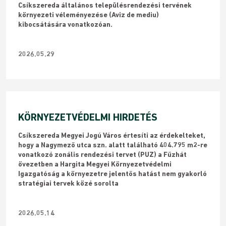
Csíkszereda általános településrendezési tervének
környezeti véleményezése (Aviz de mediu)
kibocsátására vonatkozóan.
2026.05.29
KÖRNYEZETVÉDELMI HIRDETÉS
Csíkszereda Megyei Jogú Város értesíti az érdekelteket,
hogy a Nagymező utca szn. alatt található 404.795 m2-re
vonatkozó zonális rendezési tervet (PUZ) a Fűzhát
övezetben a Hargita Megyei Környezetvédelmi
Igazgatóság a környezetre jelentős hatást nem gyakorló
stratégiai tervek közé sorolta
2026.05.14