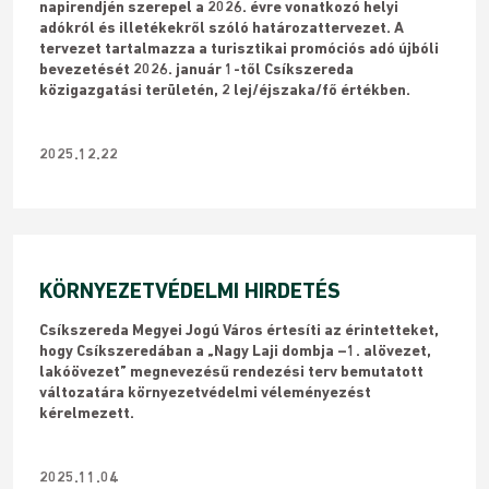
napirendjén szerepel a 2026. évre vonatkozó helyi
adókról és illetékekről szóló határozattervezet. A
tervezet tartalmazza a turisztikai promóciós adó újbóli
bevezetését 2026. január 1-től Csíkszereda
közigazgatási területén, 2 lej/éjszaka/fő értékben.
2025.12.22
KÖRNYEZETVÉDELMI HIRDETÉS
Csíkszereda Megyei Jogú Város értesíti az érintetteket,
hogy Csíkszeredában a „Nagy Laji dombja –1. alövezet,
lakóövezet” megnevezésű rendezési terv bemutatott
változatára környezetvédelmi véleményezést
kérelmezett.
2025.11.04