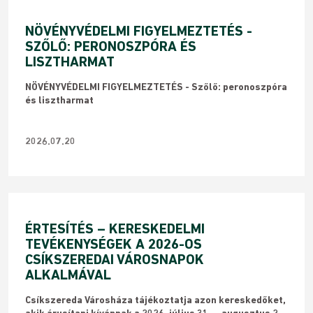
NÖVÉNYVÉDELMI FIGYELMEZTETÉS -
SZŐLŐ: PERONOSZPÓRA ÉS
LISZTHARMAT
NÖVÉNYVÉDELMI FIGYELMEZTETÉS - Szőlő: peronoszpóra
és lisztharmat
2026.07.20
ÉRTESÍTÉS – KERESKEDELMI
TEVÉKENYSÉGEK A 2026-OS
CSÍKSZEREDAI VÁROSNAPOK
ALKALMÁVAL
Csíkszereda Városháza tájékoztatja azon kereskedőket,