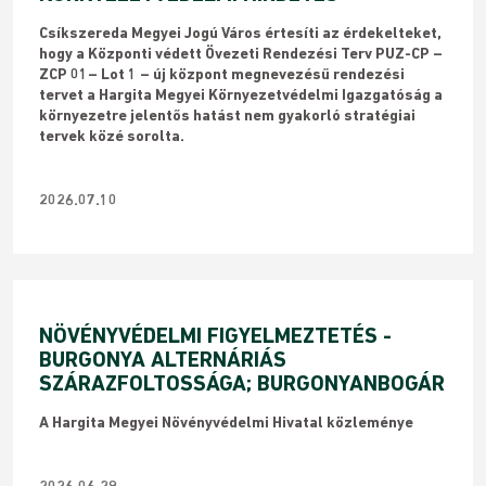
Csíkszereda Megyei Jogú Város értesíti az érdekelteket,
hogy a Központi védett Övezeti Rendezési Terv PUZ-CP –
ZCP 01– Lot 1 – új központ megnevezésű rendezési
tervet a Hargita Megyei Környezetvédelmi Igazgatóság a
környezetre jelentős hatást nem gyakorló stratégiai
tervek közé sorolta.
2026.07.10
NÖVÉNYVÉDELMI FIGYELMEZTETÉS -
BURGONYA ALTERNÁRIÁS
SZÁRAZFOLTOSSÁGA; BURGONYANBOGÁR
​A Hargita Megyei Növényvédelmi Hivatal közleménye