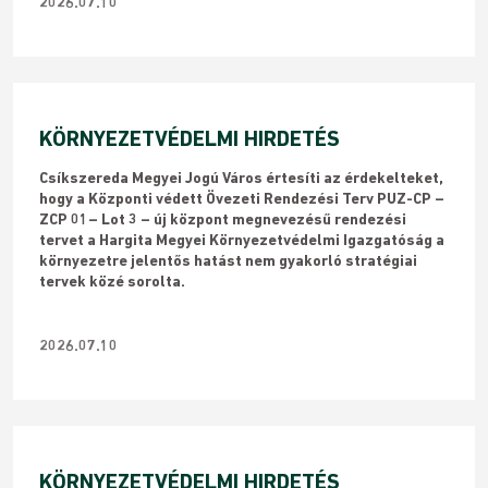
2026.07.10
KÖRNYEZETVÉDELMI HIRDETÉS
Csíkszereda Megyei Jogú Város értesíti az érdekelteket,
hogy a Központi védett Övezeti Rendezési Terv PUZ-CP –
ZCP 01– Lot 3 – új központ megnevezésű rendezési
tervet a Hargita Megyei Környezetvédelmi Igazgatóság a
környezetre jelentős hatást nem gyakorló stratégiai
tervek közé sorolta.
2026.07.10
KÖRNYEZETVÉDELMI HIRDETÉS