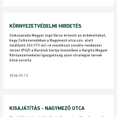
KÖRNYEZETVÉDELMI HIRDETÉS
Csíkszereda Megyei Jogú Város értesíti az érdekelteket,
hogy Csíkszeredában a Nagymező utca szn. alatt
található 262.072 m2-re vonatkozó zonális rendezési
tervet (PUZ) a Barátok kertje övezetben a Hargita Megyei
Környezetvédelmi Igazgatóság azon stratégiai tervek
közé sorolta
2026.05.13
KISAJÁTÍTÁS - NAGYMEZŐ UTCA