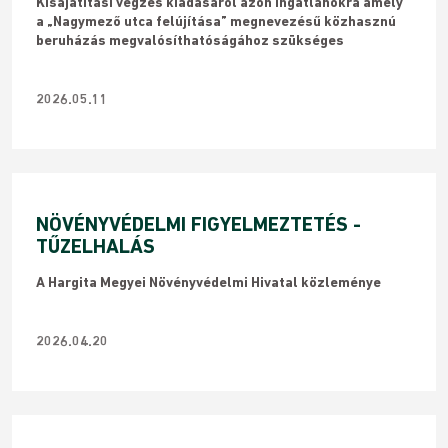
Kisajátítási végzés kiadásáról azon ingatlanokra amely
a „Nagymező utca felújítása” megnevezésű közhasznú
beruházás megvalósíthatóságához szükséges
2026.05.11
NÖVÉNYVÉDELMI FIGYELMEZTETÉS -
TŰZELHALÁS
A Hargita Megyei Növényvédelmi Hivatal közleménye
2026.04.20