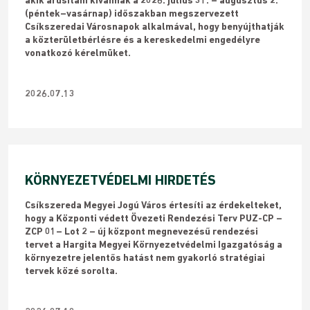
akik árusítani kívánnak a 2026. július 31. – augusztus 2.
(péntek–vasárnap) időszakban megszervezett
Csíkszeredai Városnapok alkalmával, hogy benyújthatják
a közterületbérlésre és a kereskedelmi engedélyre
vonatkozó kérelmüket.
2026.07.13
KÖRNYEZETVÉDELMI HIRDETÉS
Csíkszereda Megyei Jogú Város értesíti az érdekelteket,
hogy a Központi védett Övezeti Rendezési Terv PUZ-CP –
ZCP 01– Lot 2 – új központ megnevezésű rendezési
tervet a Hargita Megyei Környezetvédelmi Igazgatóság a
környezetre jelentős hatást nem gyakorló stratégiai
tervek közé sorolta.