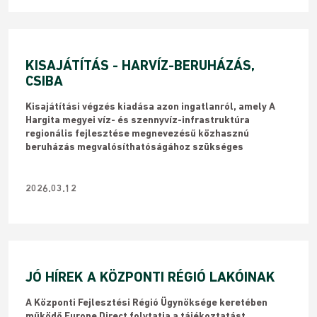
KISAJÁTÍTÁS - HARVÍZ-BERUHÁZÁS,
CSIBA
Kisajátítási végzés kiadása azon ingatlanról, amely A
Hargita megyei víz- és szennyvíz-infrastruktúra
regionális fejlesztése megnevezésű közhasznú
beruházás megvalósíthatóságához szükséges
2026.03.12
JÓ HÍREK A KÖZPONTI RÉGIÓ LAKÓINAK
A Központi Fejlesztési Régió Ügynöksége keretében
működő Europe Direct folytatja a tájékoztatást,