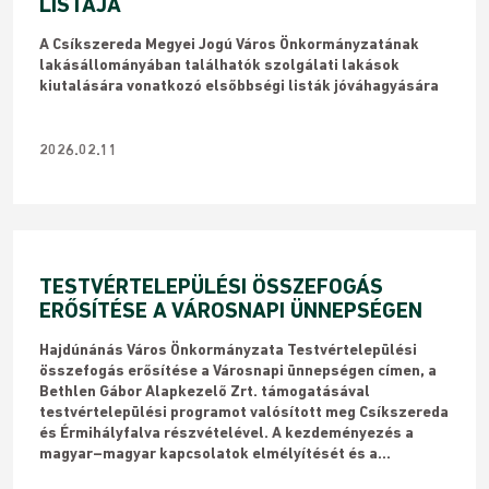
LISTÁJA
A Csíkszereda Megyei Jogú Város Önkormányzatának
lakásállományában találhatók szolgálati lakások
kiutalására vonatkozó elsőbbségi listák jóváhagyására
2026.02.11
TESTVÉRTELEPÜLÉSI ÖSSZEFOGÁS
ERŐSÍTÉSE A VÁROSNAPI ÜNNEPSÉGEN
​Hajdúnánás Város Önkormányzata Testvértelepülési
összefogás erősítése a Városnapi ünnepségen címen, a
Bethlen Gábor Alapkezelő Zrt. támogatásával
testvértelepülési programot valósított meg Csíkszereda
és Érmihályfalva részvételével. A kezdeményezés a
magyar–magyar kapcsolatok elmélyítését és a...