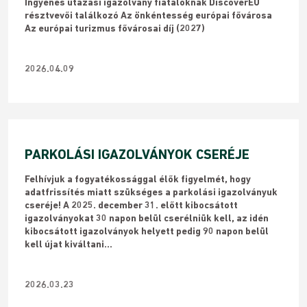
Ingyenes utazási igazolvány fiataloknak DiscoverEU
résztvevői találkozó Az önkéntesség európai fővárosa
Az európai turizmus fővárosai díj (2027)
2026.04.09
PARKOLÁSI IGAZOLVÁNYOK CSERÉJE
Felhívjuk a fogyatékossággal élők figyelmét, hogy
adatfrissítés miatt szükséges a parkolási igazolványuk
cseréje! A 2025. december 31. előtt kibocsátott
igazolványokat 30 napon belül cserélniük kell, az idén
kibocsátott igazolványok helyett pedig 90 napon belül
kell újat kiváltani...
2026.03.23