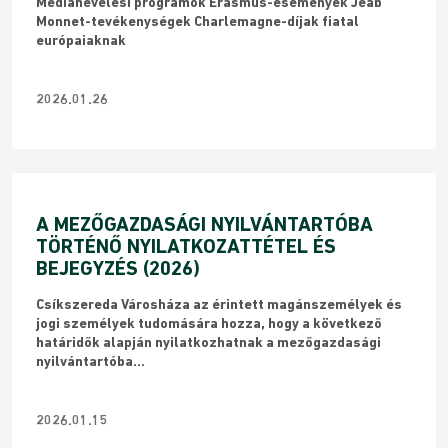
Médianevelési programok Erasmus-események Jeab
Monnet-tevékenységek Charlemagne-díjak fiatal
európaiaknak
2026.01.26
A MEZŐGAZDASÁGI NYILVÁNTARTÓBA
TÖRTÉNŐ NYILATKOZATTÉTEL ÉS
BEJEGYZÉS (2026)
Csíkszereda Városháza az érintett magánszemélyek és
jogi személyek tudomására hozza, hogy a következő
határidők alapján nyilatkozhatnak a mezőgazdasági
nyilvántartóba...
2026.01.15