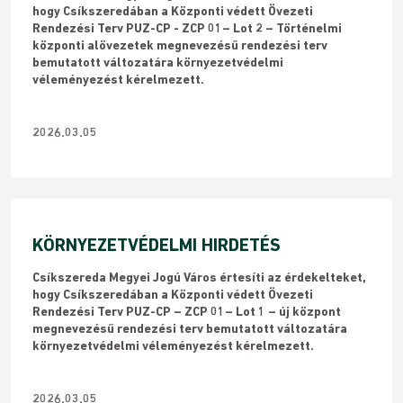
hogy Csíkszeredában a Központi védett Övezeti
Rendezési Terv PUZ-CP - ZCP 01– Lot 2 – Történelmi
központi alövezetek megnevezésű rendezési terv
bemutatott változatára környezetvédelmi
véleményezést kérelmezett.
2026.03.05
KÖRNYEZETVÉDELMI HIRDETÉS
​Csíkszereda Megyei Jogú Város értesíti az érdekelteket,
hogy Csíkszeredában a Központi védett Övezeti
Rendezési Terv PUZ-CP – ZCP 01– Lot 1 – új központ
megnevezésű rendezési terv bemutatott változatára
környezetvédelmi véleményezést kérelmezett.
2026.03.05