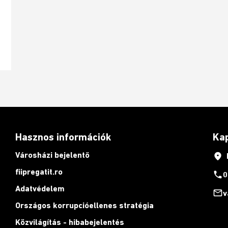
Hasznos információk
Ka
Városházi bejelentő
place
fiipregatit.ro
phone
0
Adatvédelem
mail_outline
v
Országos korrupcióellenes stratégia
Közvilágítás - hibabejelentés