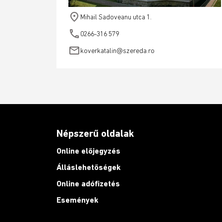
place
Mihail Sadoveanu utca 1.
phone
0266-316 579
email
koverkatalin@szereda.ro
Népszerű oldalak
Online előjegyzés
Álláslehetőségek
Online adófizetés
Események