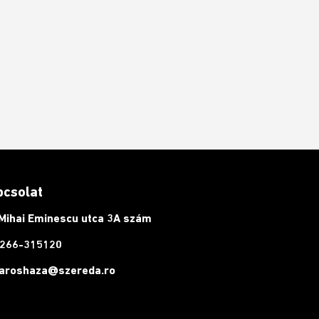
pcsolat
Mihai Eminescu utca 3A szám
266-315120
aroshaza@szereda.ro