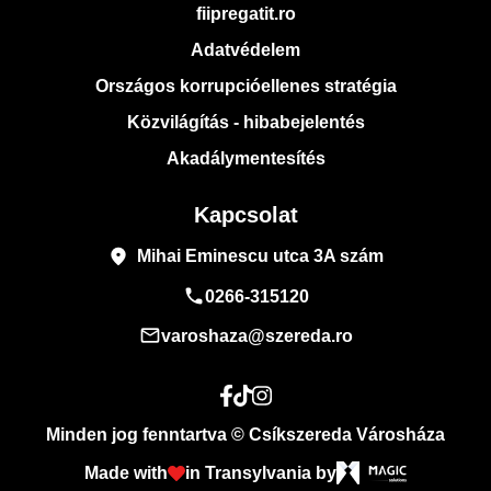
fiipregatit.ro
Adatvédelem
Országos korrupcióellenes stratégia
Közvilágítás - hibabejelentés
Akadálymentesítés
Kapcsolat
place
Mihai Eminescu utca 3A szám
phone
0266-315120
mail_outline
varoshaza@szereda.ro
Minden jog fenntartva © Csíkszereda Városháza
Made with
in Transylvania by