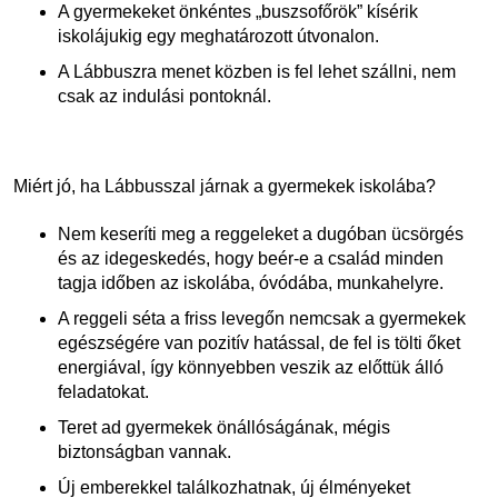
A gyermekeket önkéntes „buszsofőrök” kísérik
iskolájukig egy meghatározott útvonalon.
A Lábbuszra menet közben is fel lehet szállni, nem
csak az indulási pontoknál.
Miért jó, ha Lábbusszal járnak a gyermekek iskolába?
Nem keseríti meg a reggeleket a dugóban ücsörgés
és az idegeskedés, hogy beér-e a család minden
tagja időben az iskolába, óvódába, munkahelyre.
A reggeli séta a friss levegőn nemcsak a gyermekek
egészségére van pozitív hatással, de fel is tölti őket
energiával, így könnyebben veszik az előttük álló
feladatokat.
Teret ad gyermekek önállóságának, mégis
biztonságban vannak.
Új emberekkel találkozhatnak, új élményeket