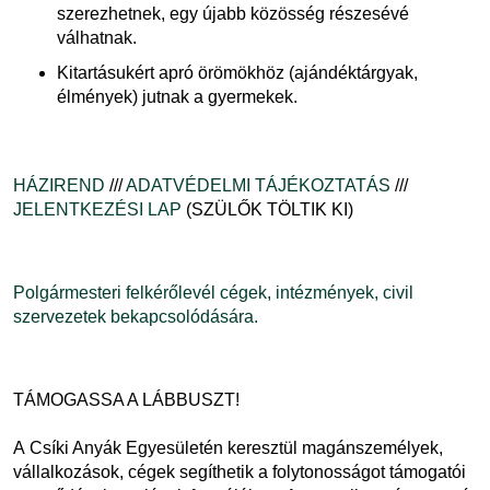
szerezhetnek, egy újabb közösség részesévé
válhatnak.
Kitartásukért apró örömökhöz (ajándéktárgyak,
élmények) jutnak a gyermekek.
HÁZIREND
///
ADATVÉDELMI TÁJÉKOZTATÁS
///
JELENTKEZÉSI LAP
(SZÜLŐK TÖLTIK KI)
Polgármesteri felkérőlevél cégek, intézmények, civil
szervezetek bekapcsolódására.
TÁMOGASSA A LÁBBUSZT!
A
Csíki Anyák Egyesületén keresztül magánszemélyek,
vállalkozások, cégek segíthetik a folytonosságot támogatói