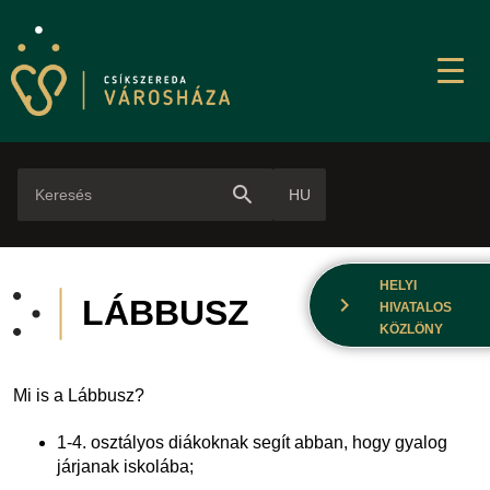
search
HU
HELYI
chevron_right
LÁBBUSZ
HIVATALOS
KÖZLÖNY
Mi is a Lábbusz?
1-4. osztályos diákoknak segít abban, hogy gyalog
járjanak iskolába;