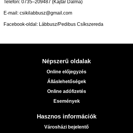
Telefon: 0735–209487 (Kajtár Dalma)
E-mail: csikilabbusz@gmail.com
Facebook-oldal: Lábbusz/Pedibus Csíkszereda
Népszerű oldalak
Online előjegyzés
Álláslehetőségek
Online adófizetés
Események
Hasznos információk
Városházi bejelentő