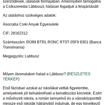
szerződések, utalások formájában. Amennyiben támogatná
a Csíkszeredai Lábbuszt, hálásan fogadjuk a felajánlását!
Az utaláshoz szükséges adatok:
Asociatia Csiki Anyak Egyesulete
CIF: 28162312
Számlaszám: RO89 BTRL RONC RT0T 05F9 8301 (Banca
Transilvania)
Megjegyzés: Labbusz
Milyen útvonalakon halad a Lábbusz? (
RÉSZLETES
TÉRKÉP
)
Első fázisban azokat az iskolákat vettük figyelembe,
amelyeknek jól behatárolható a beiratkozási körzetük. Ezért
a művészeti iskola, a román tannyelvű és a városközponttól
messze eső iskolák hátrányból indulnak, de egy következő