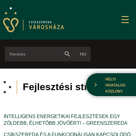
search
HU
HELYI
chevron_right
Fejlesztési stratégiák
HIVATALOS
KÖZLÖNY
INTELLIGENS ENERGETIKAI FEJLESZTÉSEK EGY
ZÖLDEBB, ÉLHETŐBB JÖVŐÉRT! – GREENSZEREDA
CSÍKSZEREDA ÉS A FUNKCIONÁLISAN KAPCSOLÓDÓ