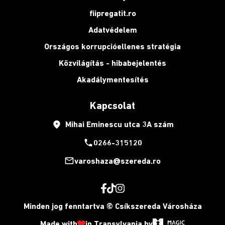
fiipregatit.ro
Adatvédelem
Országos korrupcióellenes stratégia
Közvilágítás - hibabejelentés
Akadálymentesítés
Kapcsolat
place
Mihai Eminescu utca 3A szám
phone
0266-315120
mail_outline
varoshaza@szereda.ro
Minden jog fenntartva © Csíkszereda Városháza
Made with
in Transylvania by