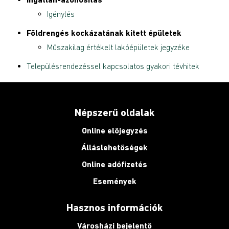
Igénylés
Földrengés kockázatának kitett épületek
Műszakilag értékelt lakóépületek jegyzéke
Településrendezéssel kapcsolatos gyakori tévhitek
Népszerű oldalak
Online előjegyzés
Álláslehetőségek
Online adófizetés
Események
Hasznos információk
Városházi bejelentő