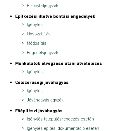
Bizonylatjegyzék
Építkezési illetve bontási engedélyek
Igénylés
Hosszabítás
Módosítás
Engedélyjegyzék
Munkálatok elvégzése utáni átvételezés
Igénylés
Célszerűségi jóváhagyás
Igénylés
Jóváhagyásjegyzék
Főépítészi jóváhagyás
Igénylés településrendezés esetén
Igénylés építési dokumentáció esetén