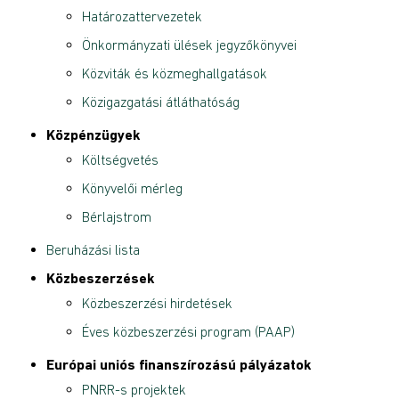
Határozattervezetek
Önkormányzati ülések jegyzőkönyvei
Közviták és közmeghallgatások
Közigazgatási átláthatóság
Közpénzügyek
Költségvetés
Könyvelői mérleg
Bérlajstrom
Beruházási lista
Közbeszerzések
Közbeszerzési hirdetések
Éves közbeszerzési program (PAAP)
Európai uniós finanszírozású pályázatok
PNRR-s projektek