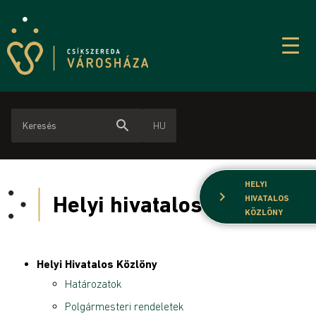
search
HU
HELYI
chevron_right
Helyi hivatalos közlöny
HIVATALOS
KÖZLÖNY
Helyi Hivatalos Közlöny
Határozatok
Polgármesteri rendeletek