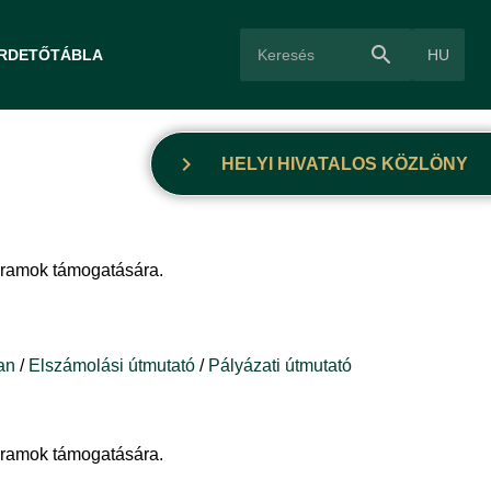
search
HU
IRDETŐTÁBLA
chevron_right
HELYI HIVATALOS KÖZLÖNY
gramok támogatására.
an
/
Elszámolási útmutató
/
Pályázati útmutató
gramok támogatására.