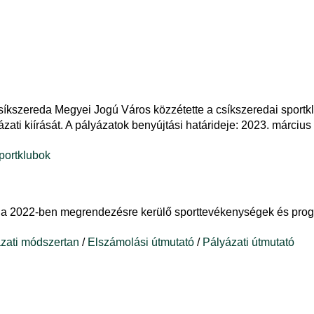
Csíkszereda Megyei Jogú Város közzétette a csíkszeredai sport
ati kiírását. A pályázatok benyújtási határideje: 2023. március
portklubok
t a 2022-ben megrendezésre kerülő
sporttevékenységek és pro
zati módszertan
/
Elszámolási útmutató
/
Pályázati útmutató