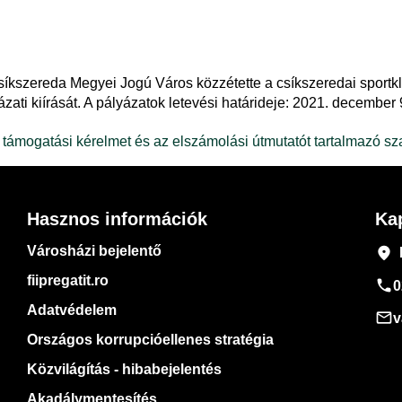
Csíkszereda Megyei Jogú Város közzétette a csíkszeredai sport
ati kiírását. A pályázatok letevési határideje: 2021. december 
 a támogatási kérelmet és az elszámolási útmutatót tartalmazó s
Hasznos információk
Ka
Városházi bejelentő
place
fiipregatit.ro
phone
0
Adatvédelem
mail_outline
v
Országos korrupcióellenes stratégia
Közvilágítás - hibabejelentés
Akadálymentesítés