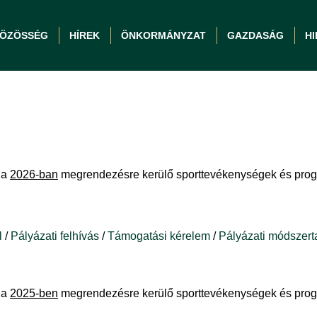
ÖZÖSSÉG
HÍREK
ÖNKORMÁNYZAT
GAZDASÁG
H
 a
2026-ban
megrendezésre kerülő sporttevékenységek és pro
l
/
Pályázati felhívás
/
Támogatási kérelem
/
Pályázati módszert
 a
2025-ben
megrendezésre kerülő sporttevékenységek és pro