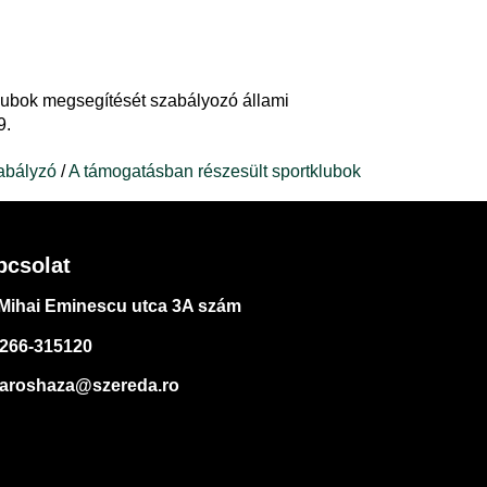
klubok megsegítését szabályozó állami
9.
zabályzó
/
A támogatásban részesült sportklubok
pcsolat
Mihai Eminescu utca 3A szám
266-315120
aroshaza@szereda.ro