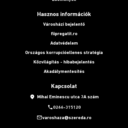
Hasznos információk
Városházi bejelentő
fiipregatit.ro
Adatvédelem
Országos korrupcióellenes stratégia
Közvilágítás - hibabejelentés
Akadálymentesítés
Kapcsolat
place
Mihai Eminescu utca 3A szám
phone
0266-315120
mail_outline
varoshaza@szereda.ro