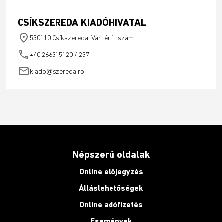
CSÍKSZEREDA KIADÓHIVATAL
place
530110 Csíkszereda, Vár tér 1. szám
phone
+40 266315120 / 237
email
kiado@szereda.ro
Népszerű oldalak
Online előjegyzés
Álláslehetőségek
Online adófizetés
Események