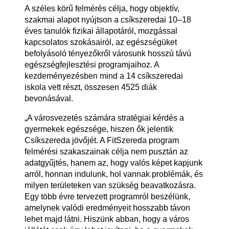
A széles körű felmérés célja, hogy objektív,
szakmai alapot nyújtson a csíkszeredai 10–18
éves tanulók fizikai állapotáról, mozgással
kapcsolatos szokásairól, az egészségüket
befolyásoló tényezőkről városunk hosszú távú
egészségfejlesztési programjaihoz. A
kezdeményezésben mind a 14 csíkszeredai
iskola vett részt, összesen 4525 diák
bevonásával.
„A városvezetés számára stratégiai kérdés a
gyermekek egészsége, hiszen ők jelentik
Csíkszereda jövőjét. A FitSzereda program
felmérési szakaszainak célja nem pusztán az
adatgyűjtés, hanem az, hogy valós képet kapjunk
arról, honnan indulunk, hol vannak problémák, és
milyen területeken van szükség beavatkozásra.
Egy több évre tervezett programról beszélünk,
amelynek valódi eredményeit hosszabb távon
lehet majd látni. Hiszünk abban, hogy a város