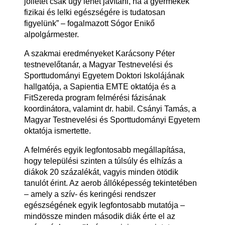
jóllétét csak úgy lehet javítani, ha a gyermekek
fizikai és lelki egészségére is tudatosan
figyelünk” – fogalmazott Sógor Enikő
alpolgármester.
A szakmai eredményeket Karácsony Péter
testnevelőtanár, a Magyar Testnevelési és
Sporttudományi Egyetem Doktori Iskolájának
hallgatója, a Sapientia EMTE oktatója és a
FitSzereda program felmérési fázisának
koordinátora, valamint dr. habil. Csányi Tamás, a
Magyar Testnevelési és Sporttudományi Egyetem
oktatója ismertette.
A felmérés egyik legfontosabb megállapítása,
hogy települési szinten a túlsúly és elhízás a
diákok 20 százalékát, vagyis minden ötödik
tanulót érint. Az aerob állóképesség tekintetében
– amely a szív- és keringési rendszer
egészségének egyik legfontosabb mutatója –
mindössze minden második diák érte el az