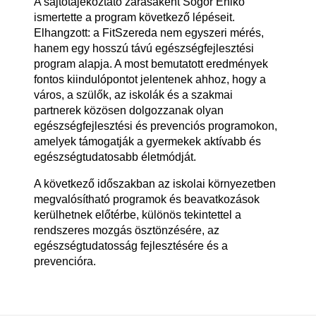
A sajtótájékoztató zárásaként Sógor Enikő
ismertette a program következő lépéseit.
Elhangzott: a FitSzereda nem egyszeri mérés,
hanem egy hosszú távú egészségfejlesztési
program alapja. A most bemutatott eredmények
fontos kiindulópontot jelentenek ahhoz, hogy a
város, a szülők, az iskolák és a szakmai
partnerek közösen dolgozzanak olyan
egészségfejlesztési és prevenciós programokon,
amelyek támogatják a gyermekek aktívabb és
egészségtudatosabb életmódját.
A következő időszakban az iskolai környezetben
megvalósítható programok és beavatkozások
kerülhetnek előtérbe, különös tekintettel a
rendszeres mozgás ösztönzésére, az
egészségtudatosság fejlesztésére és a
prevencióra.