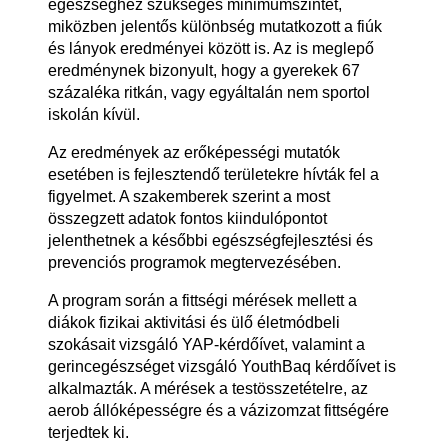
egészséghez szükséges minimumszintet,
miközben jelentős különbség mutatkozott a fiúk
és lányok eredményei között is. Az is meglepő
eredménynek bizonyult, hogy a gyerekek 67
százaléka ritkán, vagy egyáltalán nem sportol
iskolán kívül.
Az eredmények az erőképességi mutatók
esetében is fejlesztendő területekre hívták fel a
figyelmet. A szakemberek szerint a most
összegzett adatok fontos kiindulópontot
jelenthetnek a későbbi egészségfejlesztési és
prevenciós programok megtervezésében.
A program során a fittségi mérések mellett a
diákok fizikai aktivitási és ülő életmódbeli
szokásait vizsgáló YAP-kérdőívet, valamint a
gerincegészséget vizsgáló YouthBaq kérdőívet is
alkalmazták. A mérések a testösszetételre, az
aerob állóképességre és a vázizomzat fittségére
terjedtek ki.