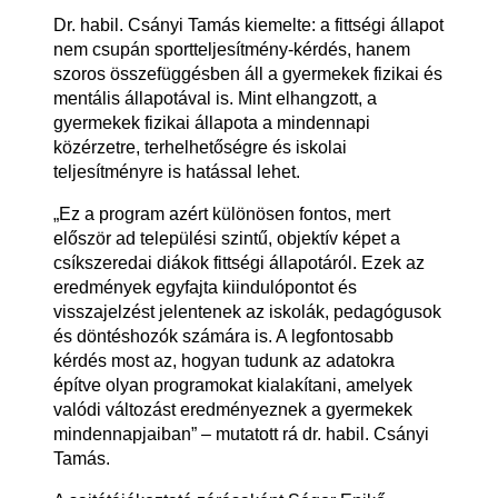
Dr. habil. Csányi Tamás kiemelte: a fittségi állapot
nem csupán sportteljesítmény-kérdés, hanem
szoros összefüggésben áll a gyermekek fizikai és
mentális állapotával is. Mint elhangzott, a
gyermekek fizikai állapota a mindennapi
közérzetre, terhelhetőségre és iskolai
teljesítményre is hatással lehet.
„Ez a program azért különösen fontos, mert
először ad települési szintű, objektív képet a
csíkszeredai diákok fittségi állapotáról. Ezek az
eredmények egyfajta kiindulópontot és
visszajelzést jelentenek az iskolák, pedagógusok
és döntéshozók számára is. A legfontosabb
kérdés most az, hogyan tudunk az adatokra
építve olyan programokat kialakítani, amelyek
valódi változást eredményeznek a gyermekek
mindennapjaiban” – mutatott rá dr. habil. Csányi
Tamás.