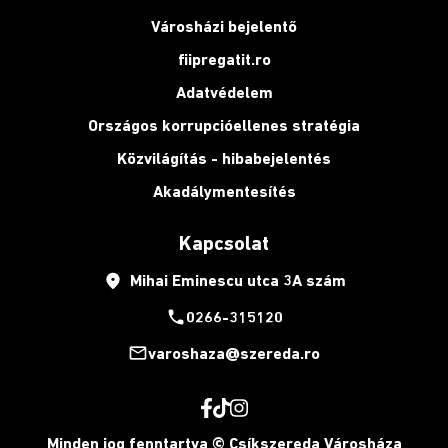
Városházi bejelentő
fiipregatit.ro
Adatvédelem
Országos korrupcióellenes stratégia
Közvilágítás - hibabejelentés
Akadálymentesítés
Kapcsolat
place
Mihai Eminescu utca 3A szám
phone
0266-315120
mail_outline
varoshaza@szereda.ro
Minden jog fenntartva © Csíkszereda Városháza