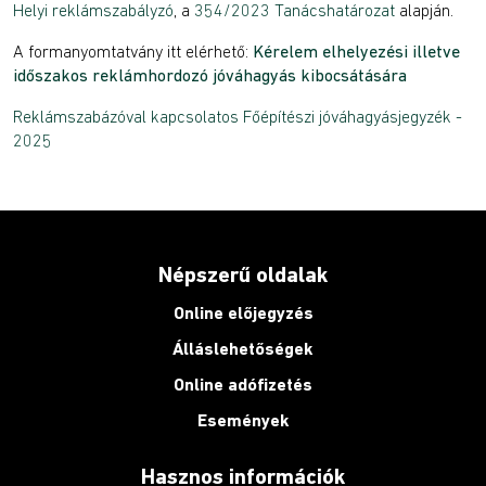
Helyi reklámszabályzó
, a
354/2023 Tanácshatározat
alapján.
A formanyomtatvány itt elérhető:
Kérelem elhelyezési illetve
időszakos reklámhordozó jóváhagyás kibocsátására
Reklámszabázóval kapcsolatos Főépítészi jóváhagyásjegyzék -
2025
Népszerű oldalak
Online előjegyzés
Álláslehetőségek
Online adófizetés
Események
Hasznos információk