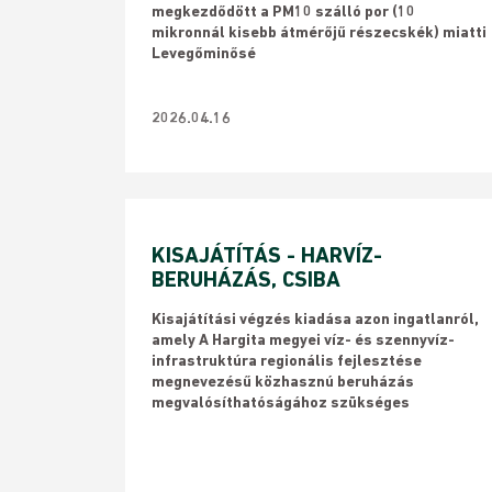
megkezdődött a PM10 szálló por (10
mikronnál kisebb átmérőjű részecskék) miatti
Levegőminősé
2026.04.16
KISAJÁTÍTÁS - HARVÍZ-
BERUHÁZÁS, CSIBA
Kisajátítási végzés kiadása azon ingatlanról,
amely A Hargita megyei víz- és szennyvíz-
infrastruktúra regionális fejlesztése
megnevezésű közhasznú beruházás
megvalósíthatóságához szükséges