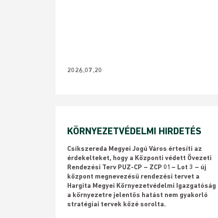
2026.07.20
KÖRNYEZETVÉDELMI HIRDETÉS
Csíkszereda Megyei Jogú Város értesíti az
érdekelteket, hogy a Központi védett Övezeti
Rendezési Terv PUZ-CP – ZCP 01– Lot 3 – új
központ megnevezésű rendezési tervet a
Hargita Megyei Környezetvédelmi Igazgatóság
a környezetre jelentős hatást nem gyakorló
stratégiai tervek közé sorolta.