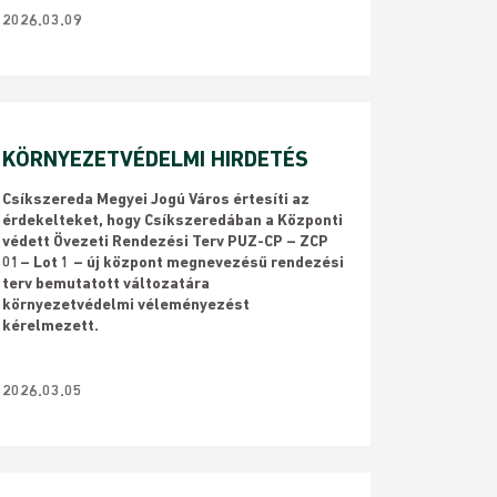
2026.03.09
KÖRNYEZETVÉDELMI HIRDETÉS
​Csíkszereda Megyei Jogú Város értesíti az
érdekelteket, hogy Csíkszeredában a Központi
védett Övezeti Rendezési Terv PUZ-CP – ZCP
01– Lot 1 – új központ megnevezésű rendezési
terv bemutatott változatára
környezetvédelmi véleményezést
kérelmezett.
2026.03.05