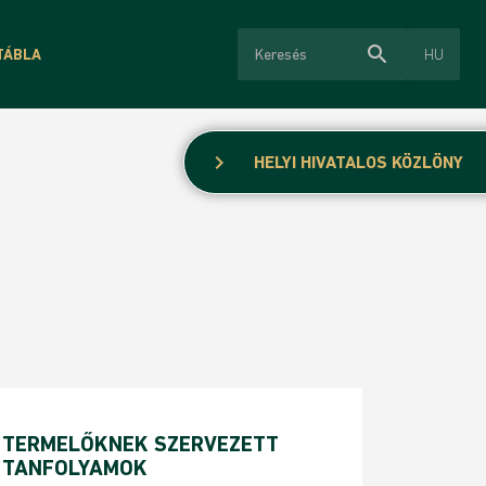
search
HU
TÁBLA
chevron_right
HELYI HIVATALOS KÖZLÖNY
TERMELŐKNEK SZERVEZETT
TANFOLYAMOK