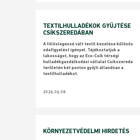
TEXTILHULLADÉKOK GYŰJTÉSE
CSÍKSZEREDÁBAN
​A fölöslegessé vált textil kezelése különös
odafigyelést igényel. Tájékoztatjuk a
lakosságot, hogy az Eco-Csík térségi
hulladékgazdálkodási vállalat Csíkszereda
területén két ponton gyűjti állandóan a
textilhulladékot.
2026.06.08
KÖRNYEZETVÉDELMI HIRDETÉS