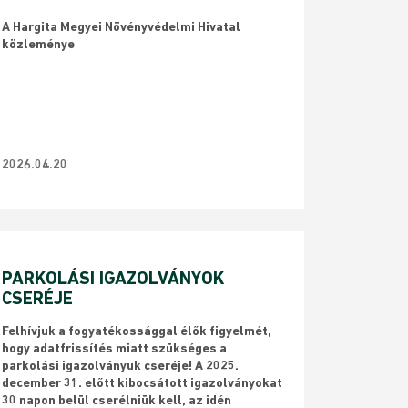
A Hargita Megyei Növényvédelmi Hivatal
közleménye
2026.04.20
PARKOLÁSI IGAZOLVÁNYOK
CSERÉJE
Felhívjuk a fogyatékossággal élők figyelmét,
hogy adatfrissítés miatt szükséges a
parkolási igazolványuk cseréje! A 2025.
december 31. előtt kibocsátott igazolványokat
30 napon belül cserélniük kell, az idén