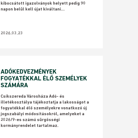
kibocsátott igazolványok helyett pedig 90
napon belül kell újat kiváltani...
2026.03.23
ADÓKEDVEZMÉNYEK
FOGYATÉKKAL ÉLŐ SZEMÉLYEK
SZÁMÁRA
Csíkszereda Városháza Adó- és
illetékosztálya tájékoztatja a lakosságot a
fogyatékkal élő személyekre vonatkozó új
jogszabályi módosításokról, amelyeket a
2026/9-es számú sürgősségi
kormányrendelet tartalmaz.