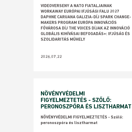
VIDEOVERSENY A NATO FIATALJAINAK
WORKAWAY EURÓPAI IFJÚSÁGI FALU 2027
DAPHNE CARUANA GALIZIA-DÍJ SPARK CHANGE-
MAKERS PROGRAM EURÓPA INNOVÁCIÓS
FŐVÁROSA DÍJ THE VOICES DÍJAK AZ INNOVÁCIÓ
GLOBÁLIS KIHÍVÁSAI BEFOGADÁS+: IFJÚSÁG ÉS
SZOLIDARITÁS MŰHELY
2026.07.22
NÖVÉNYVÉDELMI
FIGYELMEZTETÉS - SZŐLŐ:
PERONOSZPÓRA ÉS LISZTHARMAT
NÖVÉNYVÉDELMI FIGYELMEZTETÉS - Szőlő:
peronoszpóra és lisztharmat