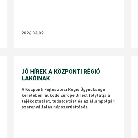
2026.04.09
JÓ HÍREK A KÖZPONTI RÉGIÓ
LAKÓINAK
A Központi Fejlesztési Régió Ügynöksége
keretében működő Europe Direct folytatja a
tájékoztatást, tudatostást és az állampolgári
szerepvállalás népszerűsítését.