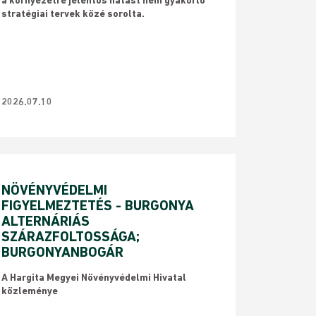
a környezetre jelentős hatást nem gyakorló
stratégiai tervek közé sorolta.
2026.07.10
NÖVÉNYVÉDELMI
FIGYELMEZTETÉS - BURGONYA
ALTERNÁRIÁS
SZÁRAZFOLTOSSÁGA;
BURGONYANBOGÁR
​A Hargita Megyei Növényvédelmi Hivatal
közleménye