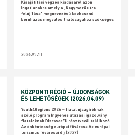
Kisajátítási végzés kiadásáról azon
ingatlanokra amely a „Nagymező utca
felújítása” megnevezésű közhasznú
beruházás megvalósíthatóságához szükséges
2026.05.11
KÖZPONTI RÉGIÓ – ÚJDONSÁGOK
ÉS LEHETŐSÉGEK (2026.04.09)
Youth4Regions 2026 – fiatal újságíróknak
szóló program Ingyenes utazási igazolvány
fiataloknak DiscoverEU résztvevői találkozó
Az önkéntesség európai fővárosa Az európai
turizmus fővárosai díj (2027)