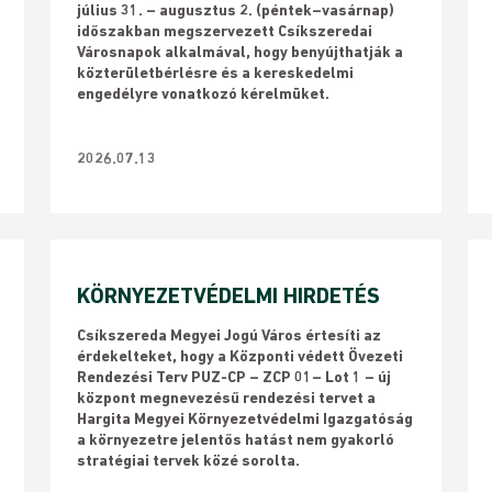
július 31. – augusztus 2. (péntek–vasárnap)
időszakban megszervezett Csíkszeredai
Városnapok alkalmával, hogy benyújthatják a
közterületbérlésre és a kereskedelmi
engedélyre vonatkozó kérelmüket.
2026.07.13
KÖRNYEZETVÉDELMI HIRDETÉS
Csíkszereda Megyei Jogú Város értesíti az
érdekelteket, hogy a Központi védett Övezeti
Rendezési Terv PUZ-CP – ZCP 01– Lot 1 – új
központ megnevezésű rendezési tervet a
Hargita Megyei Környezetvédelmi Igazgatóság
a környezetre jelentős hatást nem gyakorló
stratégiai tervek közé sorolta.