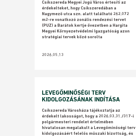
Csíkszereda Megyei Jogú Város értesíti az
érdekelteket, hogy Csíkszeredában a
Nagymező utca szn. alatt található 262.072
m2-re vonatkozó zonális rendezési tervet
(PUZ) a Barátok kertje övezetben a Hargita
Megyei Környezetvédelmi Igazgatóság azon
stratégiai tervek közé sorolta
2026.05.13
LEVEGŐMINŐSÉGI TERV
KIDOLGOZÁSÁNAK INDÍTÁSA
Csíkszereda Városháza tájékoztatja az
érdekelt lakosságot, hogy a 2026.03.31./317-i
polgármesteri rendelet értelmében
hivatalosan megalakult a Levegőminőségi terv
kidolgozásáért felelős műszaki bizottság, és