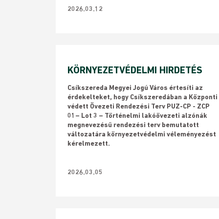
2026.03.12
KÖRNYEZETVÉDELMI HIRDETÉS
​Csíkszereda Megyei Jogú Város értesíti az
érdekelteket, hogy Csíkszeredában a Központi
védett Övezeti Rendezési Terv PUZ-CP - ZCP
01– Lot 3 – Történelmi lakóövezeti alzónák
megnevezésű rendezési terv bemutatott
változatára környezetvédelmi véleményezést
kérelmezett.
2026.03.05