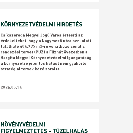
KÖRNYEZETVÉDELMI HIRDETÉS
Csíkszereda Megyei Jogú Város értesíti az
érdekelteket, hogy a Nagymező utca szn. alatt
található 404.795 m2-re vonatkozó zonális
rendezési tervet (PUZ) a Fűzhát övezetben a
Hargita Megyei Környezetvédelmi Igazgatóság
a környezetre jelentős hatást nem gyakorló
stratégiai tervek közé sorolta
2026.05.14
NÖVÉNYVÉDELMI
FIGYELMEZTETÉS - TŰZELHALÁS