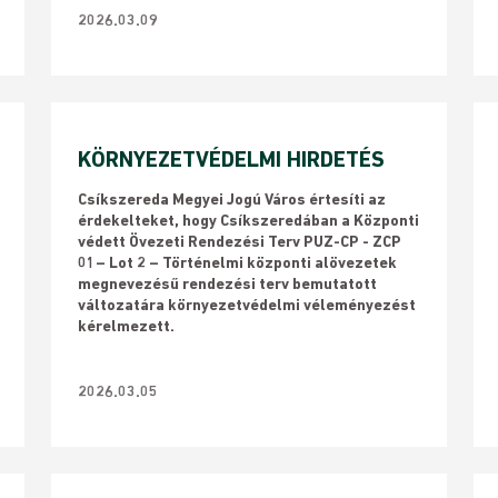
2026.03.09
KÖRNYEZETVÉDELMI HIRDETÉS
Csíkszereda Megyei Jogú Város értesíti az
érdekelteket, hogy Csíkszeredában a Központi
védett Övezeti Rendezési Terv PUZ-CP - ZCP
01– Lot 2 – Történelmi központi alövezetek
megnevezésű rendezési terv bemutatott
változatára környezetvédelmi véleményezést
kérelmezett.
2026.03.05