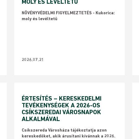
MOLY ÉS LEVÉLTETŰ
NÖVÉNYVÉDELMI FIGYELMEZTETÉS - Kukorica:
moly és levéltetű
2026.07.21
ÉRTESÍTÉS – KERESKEDELMI
TEVÉKENYSÉGEK A 2026-OS
CSÍKSZEREDAI VÁROSNAPOK
ALKALMÁVAL
Csíkszereda Városháza tájékoztatja azon
kereskedőket, akik árusítani kívánnak a 2026.