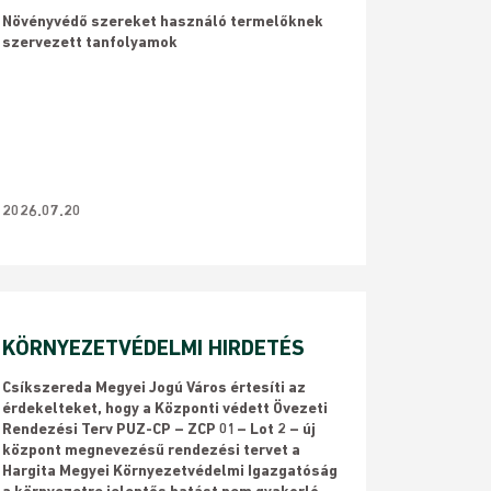
Növényvédő szereket használó termelőknek
szervezett tanfolyamok
2026.07.20
KÖRNYEZETVÉDELMI HIRDETÉS
Csíkszereda Megyei Jogú Város értesíti az
érdekelteket, hogy a Központi védett Övezeti
Rendezési Terv PUZ-CP – ZCP 01– Lot 2 – új
központ megnevezésű rendezési tervet a
Hargita Megyei Környezetvédelmi Igazgatóság