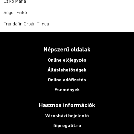
Czikó Mária
Sógor Enikő
Trandafir-Orbán Timea
Népszerű oldalak
Online előjegyzés
Álláslehetőségek
Online adófizetés
Események
Hasznos információk
Városházi bejelentő
fiipregatit.ro