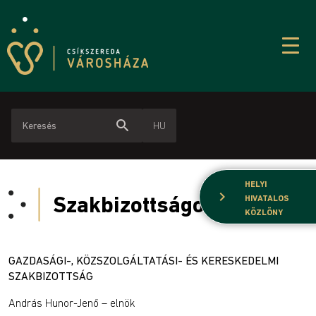
search
HU
HELYI
chevron_right
Szakbizottságok
HIVATALOS
KÖZLÖNY
GAZDASÁGI-, KÖZSZOLGÁLTATÁSI- ÉS KERESKEDELMI
SZAKBIZOTTSÁG
András Hunor-Jenő – elnök