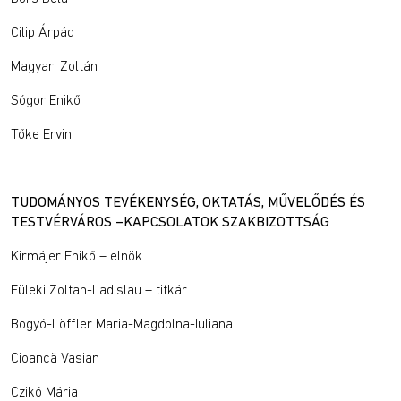
Cilip Árpád
Magyari Zoltán
Sógor Enikő
Tőke Ervin
TUDOMÁNYOS TEVÉKENYSÉG, OKTATÁS, MŰVELŐDÉS ÉS
TESTVÉRVÁROS –KAPCSOLATOK SZAKBIZOTTSÁG
Kirmájer Enikő – elnök
Füleki Zoltan-Ladislau – titkár
Bogyó-Löffler Maria-Magdolna-Iuliana
Cioancă Vasian
Czikó Mária