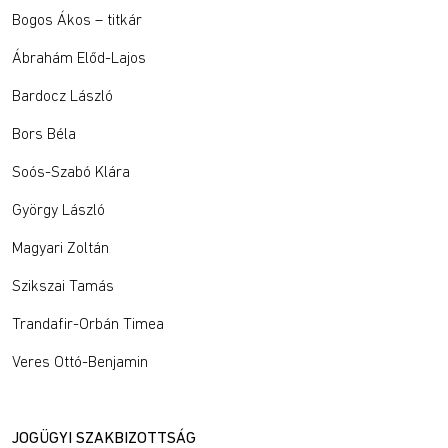
Bogos Ákos – titkár
Ábrahám Előd-Lajos
Bardocz László
Bors Béla
Soós-Szabó Klára
György László
Magyari Zoltán
Szikszai Tamás
Trandafir-Orbán Timea
Veres Ottó-Benjamin
JOGÜGYI SZAKBIZOTTSÁG