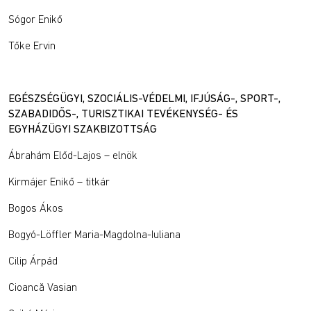
Sógor Enikő
Tőke Ervin
EGÉSZSÉGÜGYI, SZOCIÁLIS-VÉDELMI, IFJÚSÁG-, SPORT-,
SZABADIDŐS-, TURISZTIKAI TEVÉKENYSÉG- ÉS
EGYHÁZÜGYI SZAKBIZOTTSÁG
Ábrahám Előd-Lajos – elnök
Kirmájer Enikő – titkár
Bogos Ákos
Bogyó-Löffler Maria-Magdolna-Iuliana
Cilip Árpád
Cioancă Vasian