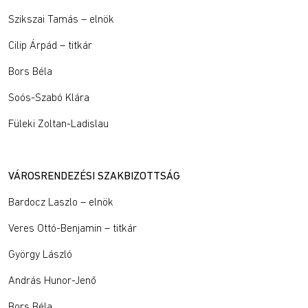
Szikszai Tamás – elnök
Cilip Árpád – titkár
Bors Béla
Soós-Szabó Klára
Füleki Zoltan-Ladislau
VÁROSRENDEZÉSI SZAKBIZOTTSÁG
Bardocz Laszlo – elnök
Veres Ottó-Benjamin – titkár
György László
András Hunor-Jenő
Bors Béla