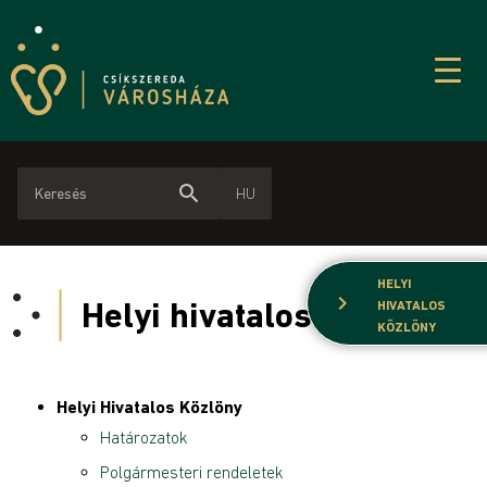
search
HU
HELYI
chevron_right
Helyi hivatalos közlöny
HIVATALOS
KÖZLÖNY
Helyi Hivatalos Közlöny
Határozatok
Polgármesteri rendeletek