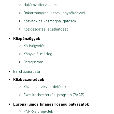
Határozattervezetek
Önkormányzati ülések jegyzőkönyvei
Közviták és közmeghallgatások
Közigazgatási átláthatóság
Közpénzügyek
Költségvetés
Könyvelői mérleg
Bérlajstrom
Beruházási lista
Közbeszerzések
Közbeszerzési hirdetések
Éves közbeszerzési program (PAAP)
Európai uniós finanszírozású pályázatok
PNRR-s projektek