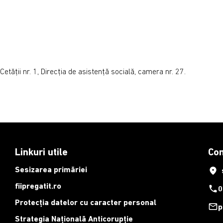
etății nr. 1, Direcția de asistență socială, camera nr. 27.
Linkuri utile
Con
Sesizarea primăriei
place
fiipregatit.ro
phone
0
Protecția datelor cu caracter personal
mail_outline
p
Strategia Națională Anticorupție