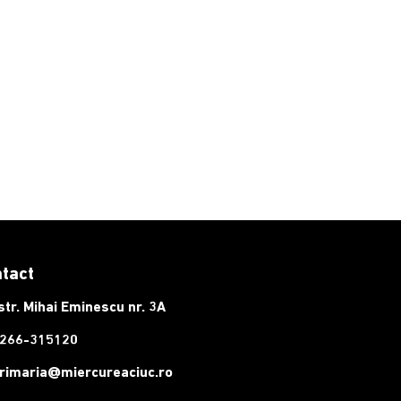
tact
str. Mihai Eminescu nr. 3A
266-315120
rimaria@miercureaciuc.ro