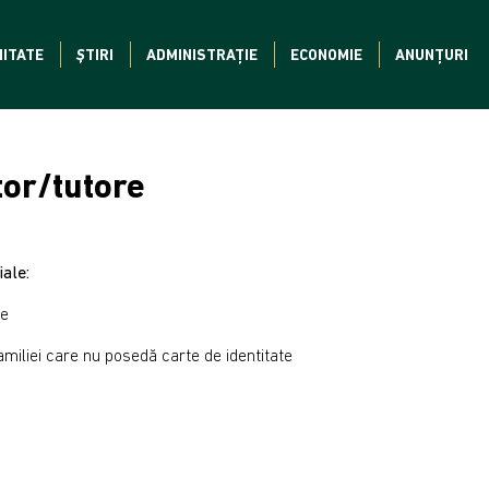
ITATE
ȘTIRI
ADMINISTRAȚIE
ECONOMIE
ANUNȚURI
or/tutore
ale:
ie
amiliei care nu posedă carte de identitate