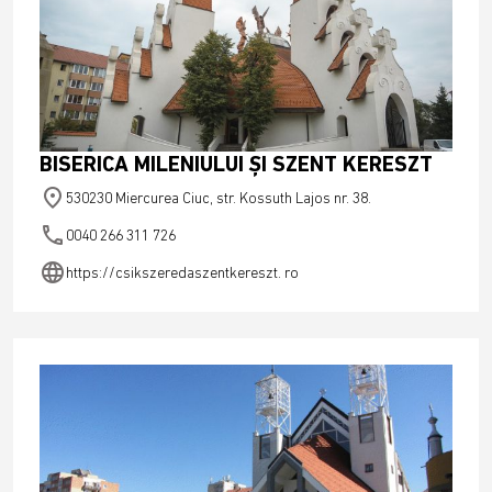
BISERICA MILENIULUI ŞI SZENT KERESZT
place
530230 Miercurea Ciuc, str. Kossuth Lajos nr. 38.
phone
0040 266 311 726
language
https://csikszeredaszentkereszt. ro