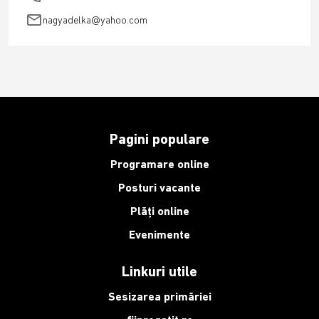
email
nagyadelka@yahoo.com
Pagini populare
Programare online
Posturi vacante
Plăți online
Evenimente
Linkuri utile
Sesizarea primăriei