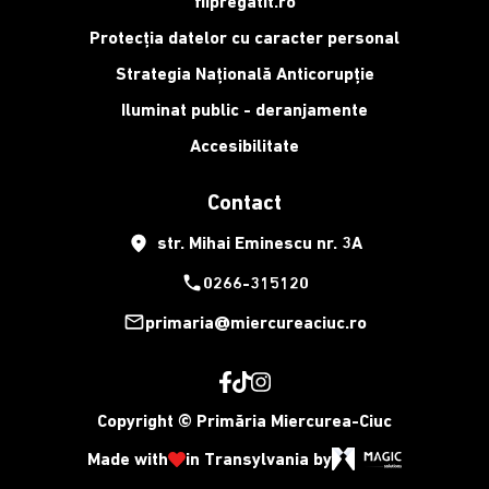
fiipregatit.ro
Protecția datelor cu caracter personal
Strategia Națională Anticorupție
Iluminat public - deranjamente
Accesibilitate
Contact
place
str. Mihai Eminescu nr. 3A
phone
0266-315120
mail_outline
primaria@miercureaciuc.ro
Copyright © Primăria Miercurea-Ciuc
Made with
in Transylvania by