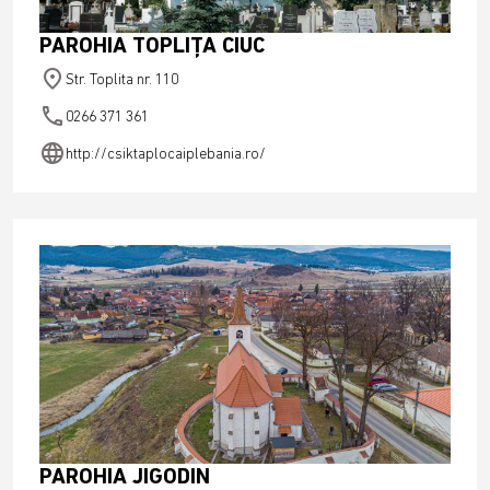
PAROHIA TOPLIȚA CIUC
place
Str. Toplita nr. 110
phone
0266 371 361
language
http://csiktaplocaiplebania.ro/
PAROHIA JIGODIN