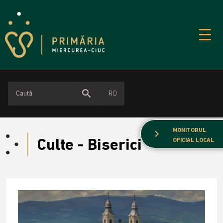
search
RO
MONITORUL
chevron_right
Culte - Biserici
OFICIAL LOCAL