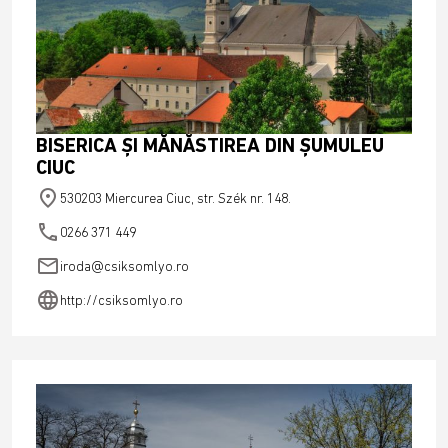
BISERICA ŞI MĂNĂSTIREA DIN ŞUMULEU
CIUC
place
530203 Miercurea Ciuc, str. Szék nr. 148.
phone
0266 371 449
email
iroda@csiksomlyo.ro
language
http://csiksomlyo.ro