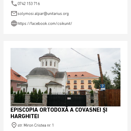
phone
0742 153 716
email
solymosi.alpar@unitarius.org
language
https://facebook.com/csikunit/
EPISCOPIA ORTODOXĂ A COVASNEI ȘI
HARGHITEI
place
str. Miron Cristea nr. 1