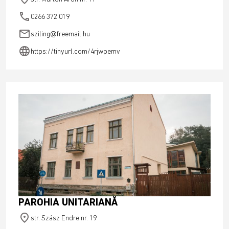
phone
0266 372 019
email
sziling@freemail.hu
language
https://tinyurl.com/4rjwpemv
PAROHIA UNITARIANĂ
place
str. Szász Endre nr. 19