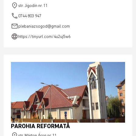
place
str. Jigodin nr. 11
phone
0744 803 947
email
plebaniazsogod@gmail.com
language
https://tinyurl.com/4u2uj5w6
PAROHIA REFORMATĂ
place
str. Márton Áron nr. 11