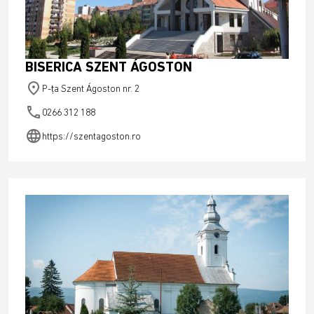
BISERICA SZENT ÁGOSTON
place
P-ța Szent Ágoston nr. 2
phone
0266 312 188
language
https://szentagoston.ro