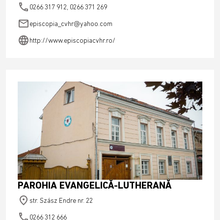
phone
0266 317 912, 0266 371 269
email
episcopia_cvhr@yahoo.com
language
http://www.episcopiacvhr.ro/
PAROHIA EVANGELICĂ-LUTHERANĂ
place
str. Szász Endre nr. 22
phone
0266 312 666