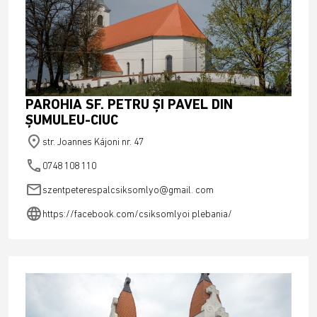
PAROHIA SF. PETRU ȘI PAVEL DIN
ȘUMULEU-CIUC
place
str. Joannes Kájoni nr. 47
phone
0748 108 110
email
szentpeterespalcsiksomlyo@gmail. com
language
https://facebook.com/csiksomlyoi plebania/