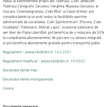
redus la evenimentele proprii ale Teatrului „Csíki Játékszín”,
Teatrului Coregrafic Secuiesc Harghita, Muzeului Secuiesc al
Ciucului, Cinematografului „Csíki Mozi” și Casei Artelor, pot
cumpăra bilete la un preț redus la facilitățile sportive
administrate de societatea „Csíki Sportcentrum” (Piscina „Csíki
Csobbanó”, Patinoarul „Molnár Lajos”, ocazional patinoarul de
aer liber din Piața Libertății), pot beneficia de o reducere de 50%
la cumpărarea abonamentelor de parcare cu valoare integrală
și pot beneficia abonamente gratuite pentru transportul public.
Regulament - anexa Hotărârii nr. 142/2021
Regulament modificat - anexa Hotărârii nr. 19/2022
Declarație familii mari
Declarație familii monoparentali
Cerere
Documente nesesare: