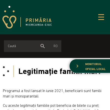
search
RO
MONITORUL
chevron_right
Legitimație familii mari
OFICIAL LOCAL
Programul a fost lansat în iunie 2021, beneficiarii sunt familii
mari și monoparantali.
Cu aceste legitimații familiile pot beneficia de bilete cu preț