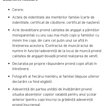
Cerere;
Actele de indentitate ale membrilor familiei (carte de
indentitate, certificat de căsătorie, certificat de naştere);
Acte doveditoare privind calitatea de angajat a părinţilor
monoparentali cu unu sau mai mulți copii și familiilor cu
minim trei copii, din care cel puțin unul se află în
îtreținerea acestora, (Contractul de muncă/actul de
numire în funcţie/adeverinţă de la locul de muncă privind
calitatea de angajat/dovadă privind realizarea de venit);
Declaraţia pe proprie răspundere privind copiii aflaţi în
întreţinere;
Fotografii al fiecărui membru al familiei (depuse ulterior
declarării ca fiind eligibili);
Adeverinţă din partea unităţii de învăţămănt privind
situaţia absenţelor copiilor valabilă pentru anul şcolar
anterior (pentru copii înscrişi la grădiniţă adeverinţă
privind înscrierea).