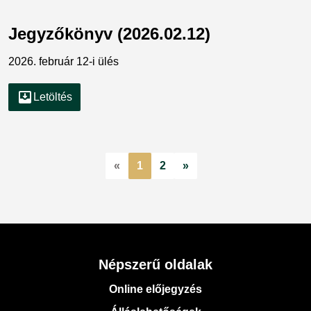
Jegyzőkönyv (2026.02.12)
2026. február 12-i ülés
move_to_inbox
Letöltés
«
1
2
»
Népszerű oldalak
Online előjegyzés