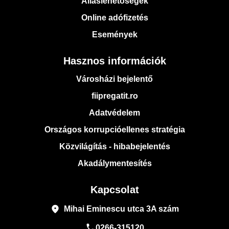
Álláslehetőségek
Online adófizetés
Események
Hasznos információk
Városházi bejelentő
fiipregatit.ro
Adatvédelem
Országos korrupcióellenes stratégia
Közvilágítás - hibabejelentés
Akadálymentesítés
Kapcsolat
place
Mihai Eminescu utca 3A szám
phone
0266-315120