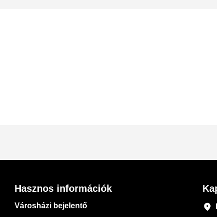
Hasznos információk
Ka
Városházi bejelentő
place