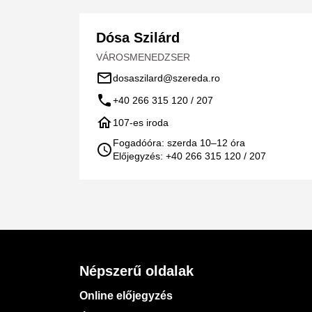
Dósa Szilárd
VÁROSMENEDZSER
mail_outline
dosaszilard@szereda.ro
call
+40 266 315 120 / 207
home
107-es iroda
Fogadóóra: szerda 10–12 óra
schedule
Előjegyzés: +40 266 315 120 / 207
Népszerű oldalak
Online előjegyzés