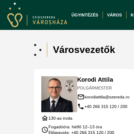
ÜGYINTÉZÉS
VÁROS
K
Városvezetők
Korodi Attila
POLGÁRMESTER
mail_outline
korodiattila@szereda.ro
call
+40 266 315 120 / 200
home
130-as iroda
Fogadóóra: hétfő 12–13 óra
schedule
Előjegyzés: +40 266 315 120 / 200