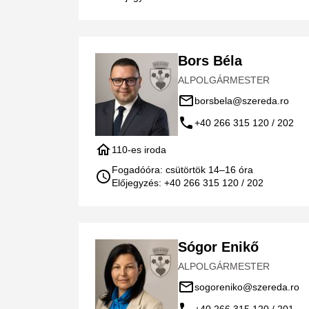
Bors Béla
ALPOLGÁRMESTER
mail_outline
borsbela@szereda.ro
call
+40 266 315 120 / 202
home
110-es iroda
Fogadóóra: csütörtök 14–16 óra
schedule
Előjegyzés: +40 266 315 120 / 202
Sógor Enikő
ALPOLGÁRMESTER
mail_outline
sogoreniko@szereda.ro
+40 266 315 120 / 201