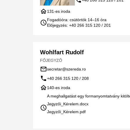
call
home
131-es iroda
Fogadóóra: csütörtök 14–16 óra
schedule
Előjegyzés: +40 266 315 120 / 201
Wohlfart Rudolf
FŐJEGYZŐ
mail_outline
secretar@szereda.ro
call
+40 266 315 120 / 208
home
140-es iroda
A meghallgatást egy formanyomtatvány kitöltés
Jegyzői_Kérelem.docx
schedule
Jegyzői_Kérelem.pdf