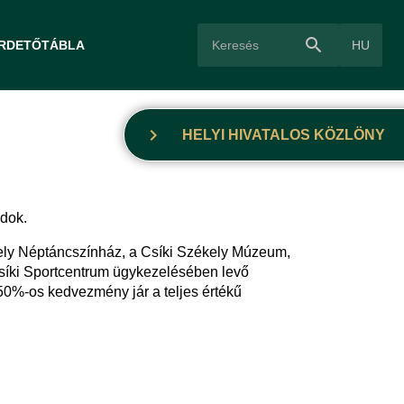
search
HU
IRDETŐTÁBLA
chevron_right
HELYI HIVATALOS KÖZLÖNY
dok.
kely Néptáncszínház, a Csíki Székely Múzeum,
Csíki Sportcentrum ügykezelésében levő
50%-os kedvezmény jár a teljes értékű