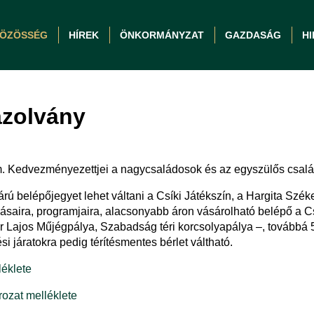
ÖZÖSSÉG
HÍREK
ÖNKORMÁNYZAT
GAZDASÁG
H
azolvány
. Kedvezményezettjei a nagycsaládosok és az egyszülős csalá
 belépőjegyet lehet váltani a Csíki Játékszín, a Hargita Szé
ásaira, programjaira, alacsonyabb áron vásárolható belépő a 
 Lajos Műjégpálya, Szabadság téri korcsolyapálya –, továbbá 
i járatokra pedig térítésmentes bérlet váltható.
léklete
rozat melléklete