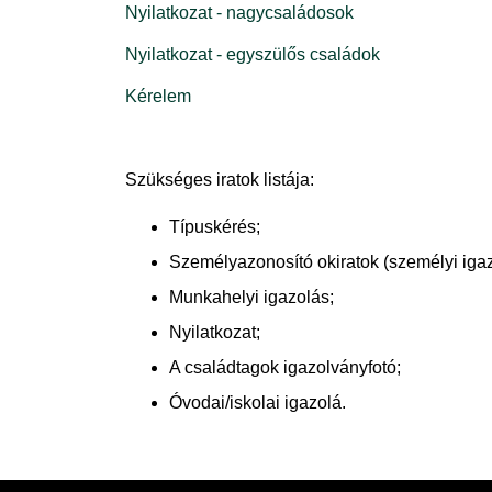
Nyilatkozat - nagycsaládosok
Nyilatkozat - egyszülős családok
Kérelem
Szükséges iratok listája:
Típuskérés;
Személyazonosító okiratok (személyi igaz
Munkahelyi igazolás;
Nyilatkozat;
A családtagok igazolványfotó;
Óvodai/iskolai igazolá.