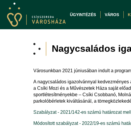
ÜGYINTÉZÉS
VÁROS
K
Nagycsaládos ig
Városunkban 2021 júniusában indult a program
A nagycsaládos igazolvánnyal kedvezményes árú
a Csíki Mozi és a Művészetek Háza saját előad
sportlétesítményekbe – Csíki Csobbanó, Molnár
parkolóbérletek kiváltásánál, a tömegközlekedés
Szabályzat - 2021/142-es számú határozat mel
Módosított szabályzat - 2022/19-es számú hatá