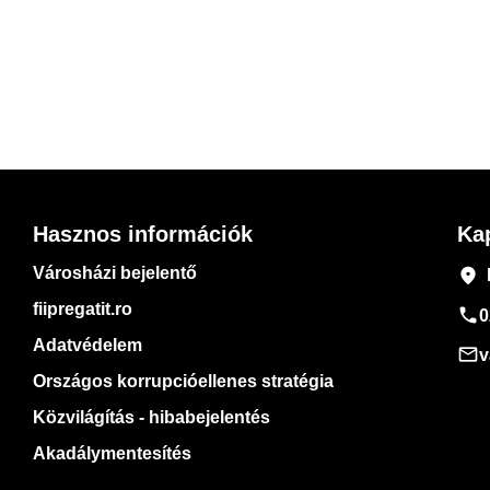
Hasznos információk
Ka
Városházi bejelentő
place
fiipregatit.ro
phone
0
Adatvédelem
mail_outline
v
Országos korrupcióellenes stratégia
Közvilágítás - hibabejelentés
Akadálymentesítés