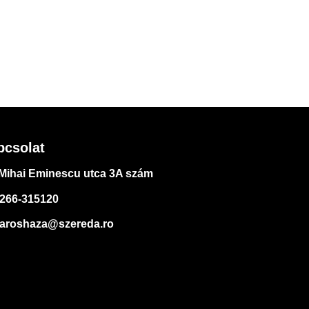
pcsolat
Mihai Eminescu utca 3A szám
266-315120
aroshaza@szereda.ro