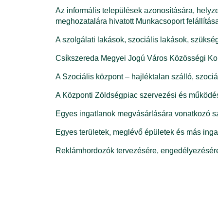
Az informális települések azonosítására, helyz
meghozatalára hivatott Munkacsoport felállítá
A szolgálati lakások, szociális lakások, szüksé
Csíkszereda Megyei Jogú Város Közösségi Kon
A Szociális központ – hajléktalan szálló, szoc
A Központi Zöldségpiac szervezési és működés
Egyes ingatlanok megvásárlására vonatkozó s
Egyes területek, meglévő épületek és más inga
Reklámhordozók tervezésére, engedélyezésére