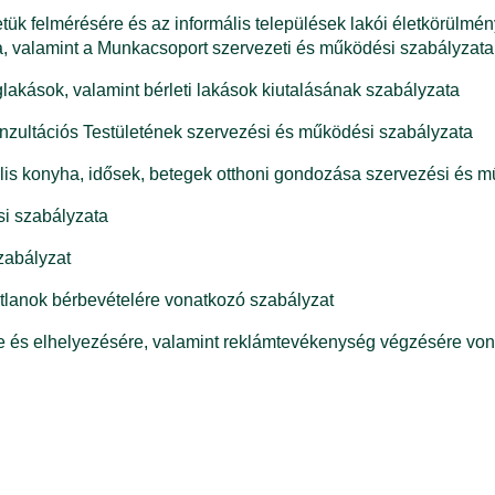
etük felmérésére és az informális települések lakói életkörülm
sa, valamint a Munkacsoport szervezeti és működési szabályzata
glakások, valamint bérleti lakások kiutalásának szabályzata
zultációs Testületének szervezési és működési szabályzata
iális konyha, idősek, betegek otthoni gondozása szervezési és 
i szabályzata
zabályzat
tlanok bérbevételére vonatkozó szabályzat
 és elhelyezésére, valamint reklámtevékenység végzésére von