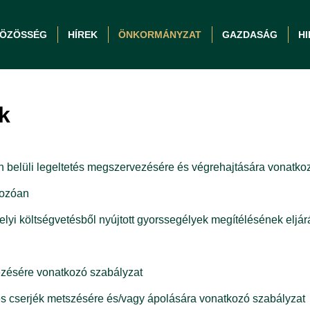
ÖZÖSSÉG
HÍREK
ÖNKORMÁNYZAT
GAZDASÁG
H
k
n belüli legeltetés megszervezésére és végrehajtására vonatko
kozóan
elyi költségvetésből nyújtott gyorssegélyek megítélésének eljár
yezésére vonatkozó szabályzat
és cserjék metszésére és/vagy ápolására vonatkozó szabályzat