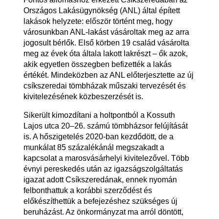
Országos Lakásügynökség (ANL) által épített
lakások helyzete: először történt meg, hogy
városunkban ANL-lakást vásároltak meg az arra
jogosult bérlők. Első körben 19 család vásárolta
meg az évek óta általa lakott lakrészt – ők azok,
akik egyetlen összegben befizették a lakás
értékét. Mindeközben az ANL előterjesztette az új
csíkszeredai tömbházak műszaki tervezését és
kivitelezésének közbeszerzését is.
Sikerült kimozdítani a holtpontból a Kossuth
Lajos utca 20–26. számú tömbházsor felújítását
is. A hőszigetelés 2020-ban kezdődött, de a
munkálat 85 százalékánál megszakadt a
kapcsolat a marosvásárhelyi kivitelezővel. Több
évnyi pereskedés után az igazságszolgáltatás
igazat adott Csíkszeredának, ennek nyomán
felbonthattuk a korábbi szerződést és
előkészíthettük a befejezéshez szükséges új
beruházást. Az önkormányzat ma arról döntött,