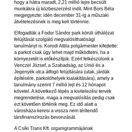
hogy a hátra maradt, 2,21 millió lejre becsült
munkákra új közbeszerzést indít. Mint Bors Béla
megjegyezte: idén december 31-ig a műszaki
átvételezésnek is meg kell történnie.
Elfogadták a Fodor Sándor park körüli úthálózat
felújítását szolgáló megvalósíthatósági
tanulmányt is. Korodi Attila polgármester kifejtette:
a parkot csak úgy lehet majd működtetni, ha a
környezetét is előkészítjük. Ezért felkészülünk a
Venczel József, a Szabadság, az Unió és a
Jegenyék utca átfogó felújítására (utak, járdák
építésére, parkolóhelyek kialakítására), amely a
tanulmány szerint 7 millió lejt és 12 hónapot
követel. A következő lépés a kivitelezési tervek
megrendelése, maga a megvalósítás pedig csak
ezt követően történik meg. Ez idő alatt a
városháza keresi a vissza nem térítendő
társfinanszírozás bevonzását.
A Csíki Trans Kft. organigrammájának