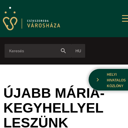
search
HU
HELYI
chevron_right
HIVATALOS
KÖZLÖNY
ÚJABB MÁRIA-
KEGYHELLYEL
LESZÜNK