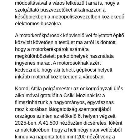
módosításával a város felkészült arra is, hogy a
szolgáltató buszvezetőket alkalmazzon a
későbbiekben a metropoliszövezetben közlekedő
elektromos buszokra.
A motorkerékpárosok képviselőivel folytatott építő
közvitát követően a testület ma arról is döntött,
hogy a motorkerékpárok számára
megkülönböztetett parkolóhelyek használata
ingyenes marad. A motorosoknak azért
kedveznek, hogy aki teheti, gépkocsi helyett
inkább motorral közlekedjen a városban.
Korodi Attila polgármester az önkormányzati ülés
alkalmával gratulált a Csíki Mozinak is: a
filmszínházunk a hagyományos, egyvásznas
mozik sorában látogatottság szempontjából
országos szinten az előkelő 6. helyen végzett
2025-ben. A 41.500 nézőszám dicséretes, főként
annak tükrében, hogy a heti négy napi vetítésből
kiindulva naponta több mint 200 nézőt vonz a