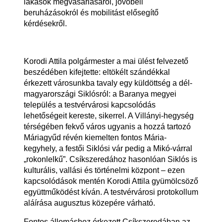
lakások megvásárlásáról, jövőbeli
beruházásokról és mobilitást elősegítő
kérdésekről.
Korodi Attila polgármester a mai ülést felvezető
beszédében kifejtette: eltökélt szándékkal
érkezett városunkba tavaly egy küldöttség a dél-
magyarországi Siklósról: a Baranya megyei
település a testvérvárosi kapcsolódás
lehetőségeit kereste, sikerrel. A Villányi-hegység
térségében fekvő város ugyanis a hozzá tartozó
Máriagyűd révén kiemelten fontos Mária-
kegyhely, a festői Siklósi vár pedig a Mikó-várral
„rokonlelkű”. Csíkszeredához hasonlóan Siklós is
kulturális, vallási és történelmi központ – ezen
kapcsolódások mentén Korodi Attila gyümölcsöző
együttműködést kíván. A testvérvárosi protokollum
aláírása augusztus közepére várható.
Fontos állomáshoz érkezett Csíkszeredában az