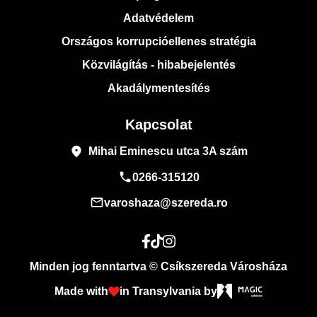
Adatvédelem
Országos korrupcióellenes stratégia
Közvilágítás - hibabejelentés
Akadálymentesítés
Kapcsolat
place
Mihai Eminescu utca 3A szám
phone
0266-315120
mail_outline
varoshaza@szereda.ro
Minden jog fenntartva © Csíkszereda Városháza
Made with
in Transylvania by