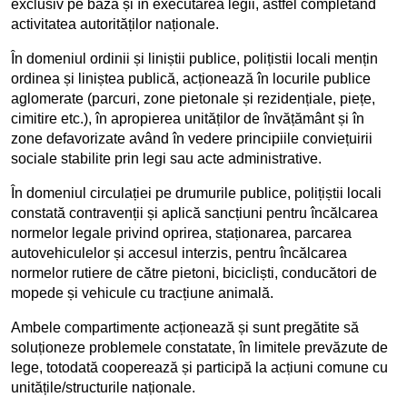
exclusiv pe baza și în executarea legii, astfel completând
activitatea autorităților naționale.
În domeniul ordinii și liniștii publice, polițistii locali mențin
ordinea și liniștea publică, acționează în locurile publice
aglomerate (parcuri, zone pietonale și rezidențiale, piețe,
cimitire etc.), în apropierea unităților de învățământ și în
zone defavorizate având în vedere principiile conviețuirii
sociale stabilite prin legi sau acte administrative.
În domeniul circulației pe drumurile publice, polițiștii locali
constată contravenții și aplică sancțiuni pentru încălcarea
normelor legale privind oprirea, staționarea, parcarea
autovehiculelor și accesul interzis, pentru încălcarea
normelor rutiere de către pietoni, bicicliști, conducători de
mopede și vehicule cu tracțiune animală.
Ambele compartimente acționează și sunt pregătite să
soluționeze problemele constatate, în limitele prevăzute de
lege, totodată cooperează și participă la acțiuni comune cu
unitățile/structurile naționale.