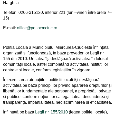
Harghita
Telefon: 0266-315120, interior 221 (luni–vineri între orele 7–
15)
E-mail:
office@pollocmciuc.ro
Poliția Locală a Municipiului Miercurea-Ciuc este înființată,
organizată și funcționează, în baza prevederilor Legii nr.
155 din 2010. Unitatea își desfășoară activitatea în folosul
comunității locale, astfel completând activitatea instituțiilor
centrale și locale, conform legislațiilor în vigoare.
În exercitarea atribuțiilor, polițistii locali își desfășoară
activitatea pe baza principiilor privind apărarea drepturilor și
libertăților fundamentale ale persoanei, a proprietății private
și publice, conform noțiunilor ca legalitatea, deschiderea și
transparența, imparțialitatea, nediscriminarea și eficacitatea.
Înființată pe baza
Legii nr. 155/2010
(legea poliției locale),