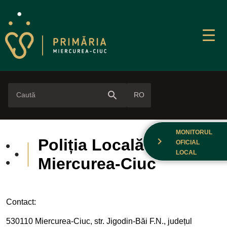
search
RO
MONITORUL
chevron_right
Poliția Locală
OFICIAL
LOCAL
Miercurea-Ciuc
Contact:
530110 Miercurea-Ciuc, str. Jigodin-Băi F.N., județul