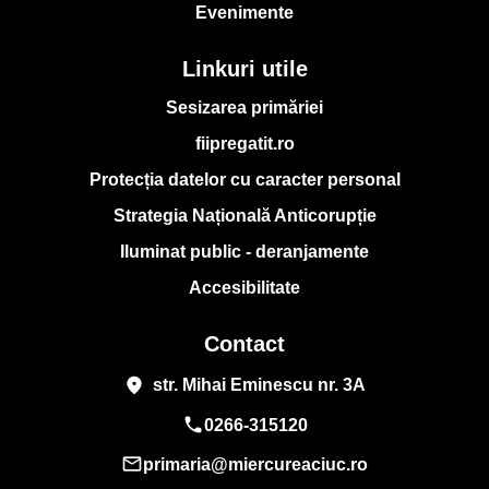
Evenimente
Linkuri utile
Sesizarea primăriei
fiipregatit.ro
Protecția datelor cu caracter personal
Strategia Națională Anticorupție
Iluminat public - deranjamente
Accesibilitate
Contact
place
str. Mihai Eminescu nr. 3A
phone
0266-315120
mail_outline
primaria@miercureaciuc.ro