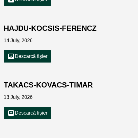
HAJDU-KOCSIS-FERENCZ
14 July, 2026
move_to_inbox
Descarcă fișier
TAKACS-KOVACS-TIMAR
13 July, 2026
move_to_inbox
Descarcă fișier