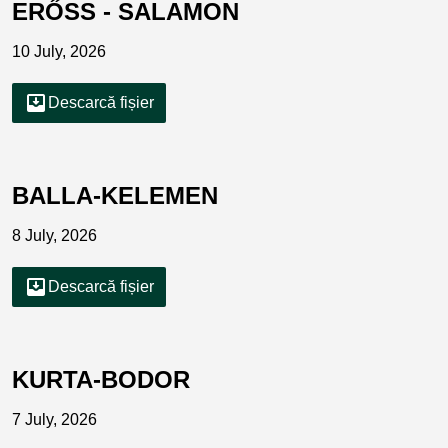
ERŐSS - SALAMON
10 July, 2026
move_to_inbox
Descarcă fișier
BALLA-KELEMEN
8 July, 2026
move_to_inbox
Descarcă fișier
KURTA-BODOR
7 July, 2026