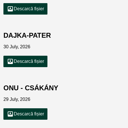
move_to_inbox
Descarcă fișier
DAJKA-PATER
30 July, 2026
move_to_inbox
Descarcă fișier
ONU - CSÁKÁNY
29 July, 2026
move_to_inbox
Descarcă fișier