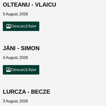
OLTEANU - VLAICU
5 August, 2026
move_to_inbox
Descarcă fișier
JÁNI - SIMON
4 August, 2026
move_to_inbox
Descarcă fișier
LURCZA - BECZE
3 August, 2026