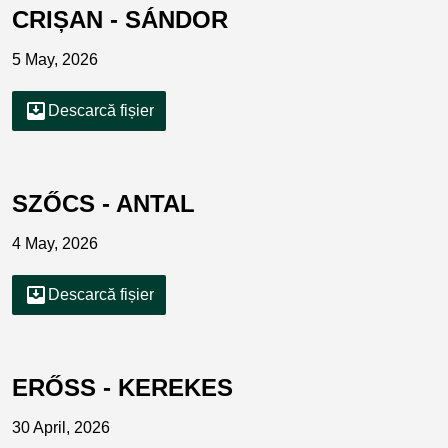
CRIȘAN - SÁNDOR
5 May, 2026
move_to_inbox
Descarcă fișier
SZŐCS - ANTAL
4 May, 2026
move_to_inbox
Descarcă fișier
ERŐSS - KEREKES
30 April, 2026