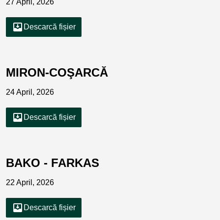
27 April, 2026
move_to_inbox
Descarcă fișier
MIRON-COŞARCĂ
24 April, 2026
move_to_inbox
Descarcă fișier
BAKO - FARKAS
22 April, 2026
move_to_inbox
Descarcă fișier