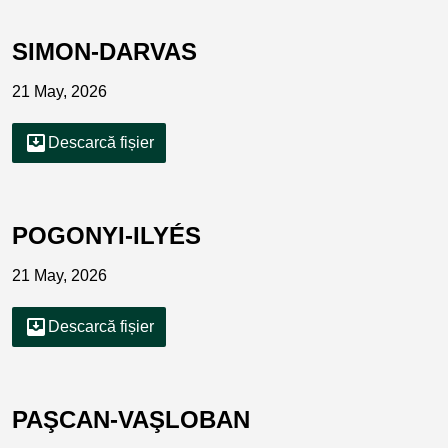
SIMON-DARVAS
21 May, 2026
move_to_inbox
Descarcă fișier
POGONYI-ILYÉS
21 May, 2026
move_to_inbox
Descarcă fișier
PAŞCAN-VAŞLOBAN