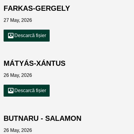
FARKAS-GERGELY
27 May, 2026
move_to_inbox
Descarcă fișier
MÁTYÁS-XÁNTUS
26 May, 2026
move_to_inbox
Descarcă fișier
BUTNARU - SALAMON
26 May, 2026