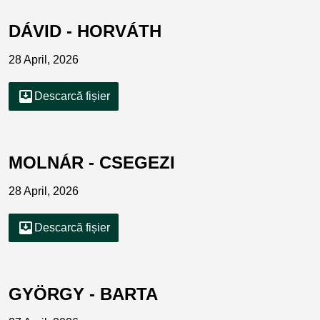
DÁVID - HORVÁTH
28 April, 2026
move_to_inbox
Descarcă fișier
MOLNÁR - CSEGEZI
28 April, 2026
move_to_inbox
Descarcă fișier
GYÖRGY - BARTA