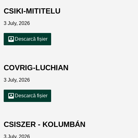
CSIKI-MITITELU
3 July, 2026
move_to_inbox
Descarcă fișier
COVRIG-LUCHIAN
3 July, 2026
move_to_inbox
Descarcă fișier
CSISZER - KOLUMBÁN
3 July, 2026