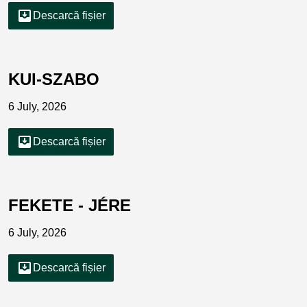
move_to_inbox
Descarcă fișier
KUI-SZABO
6 July, 2026
move_to_inbox
Descarcă fișier
FEKETE - JÉRE
6 July, 2026
move_to_inbox
Descarcă fișier