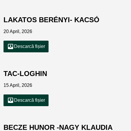
LAKATOS BERÉNYI- KACSÓ
20 April, 2026
move_to_inbox
Descarcă fișier
TAC-LOGHIN
15 April, 2026
move_to_inbox
Descarcă fișier
BECZE HUNOR -NAGY KLAUDIA