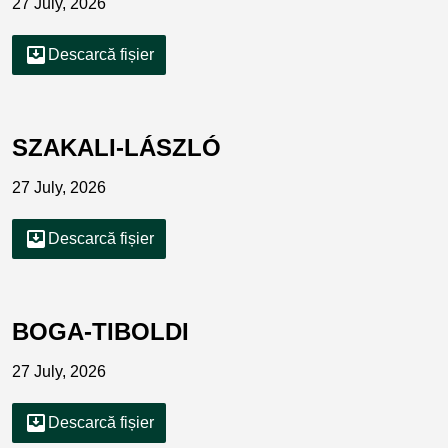
27 July, 2026
move_to_inbox
Descarcă fișier
SZAKALI-LÁSZLÓ
27 July, 2026
move_to_inbox
Descarcă fișier
BOGA-TIBOLDI
27 July, 2026
move_to_inbox
Descarcă fișier