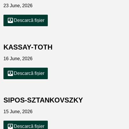
23 June, 2026
move_to_inbox
Descarcă fișier
KASSAY-TOTH
16 June, 2026
move_to_inbox
Descarcă fișier
SIPOS-SZTANKOVSZKY
15 June, 2026
move_to_inbox
Descarcă fișier