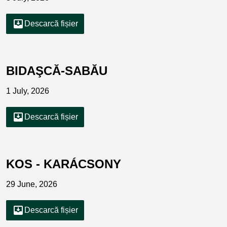
move_to_inbox
Descarcă fișier
BIDAŞCĂ-SABĂU
1 July, 2026
move_to_inbox
Descarcă fișier
KOS - KARÁCSONY
29 June, 2026
move_to_inbox
Descarcă fișier