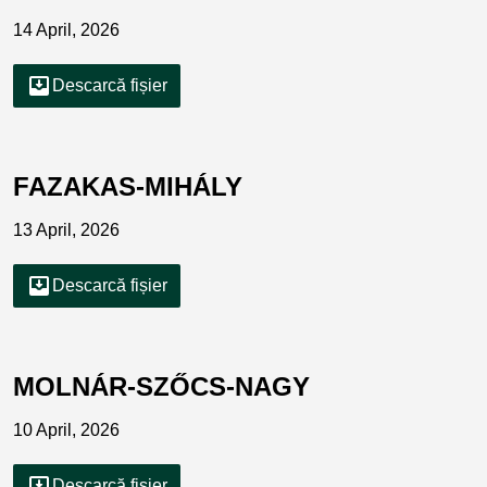
14 April, 2026
move_to_inbox
Descarcă fișier
FAZAKAS-MIHÁLY
13 April, 2026
move_to_inbox
Descarcă fișier
MOLNÁR-SZŐCS-NAGY
10 April, 2026
move_to_inbox
Descarcă fișier