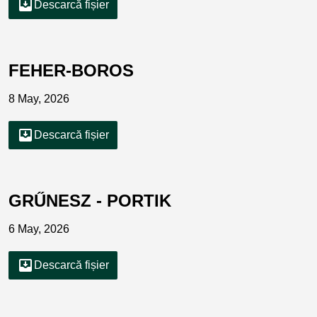
move_to_inbox
Descarcă fișier
FEHER-BOROS
8 May, 2026
move_to_inbox
Descarcă fișier
GRŰNESZ - PORTIK
6 May, 2026
move_to_inbox
Descarcă fișier