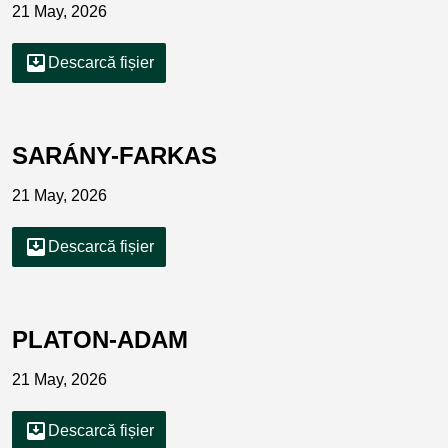
21 May, 2026
move_to_inbox
Descarcă fișier
SARÁNY-FARKAS
21 May, 2026
move_to_inbox
Descarcă fișier
PLATON-ADAM
21 May, 2026
move_to_inbox
Descarcă fișier