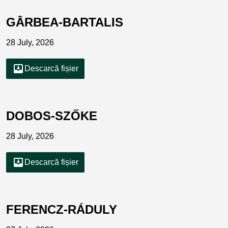
GÂRBEA-BARTALIS
28 July, 2026
move_to_inbox
Descarcă fișier
DOBOS-SZŐKE
28 July, 2026
move_to_inbox
Descarcă fișier
FERENCZ-RÁDULY