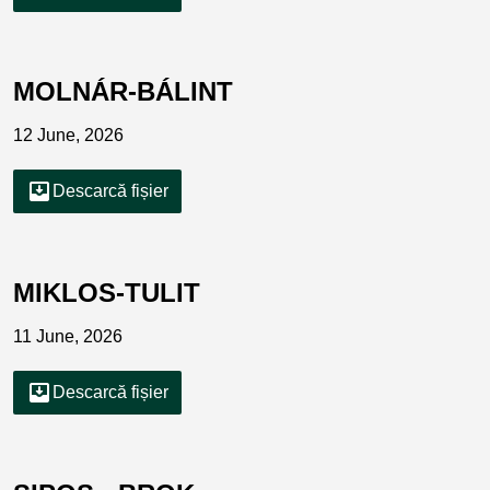
MOLNÁR-BÁLINT
12 June, 2026
move_to_inbox
Descarcă fișier
MIKLOS-TULIT
11 June, 2026
move_to_inbox
Descarcă fișier