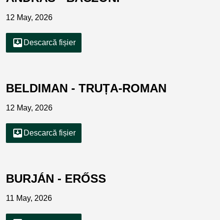
12 May, 2026
move_to_inbox
Descarcă fișier
BELDIMAN - TRUȚA-ROMAN
12 May, 2026
move_to_inbox
Descarcă fișier
BURJÁN - ERŐSS
11 May, 2026