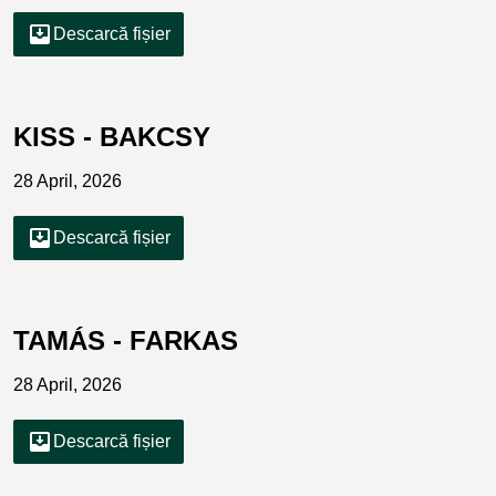
move_to_inbox
Descarcă fișier
KISS - BAKCSY
28 April, 2026
move_to_inbox
Descarcă fișier
TAMÁS - FARKAS
28 April, 2026
move_to_inbox
Descarcă fișier