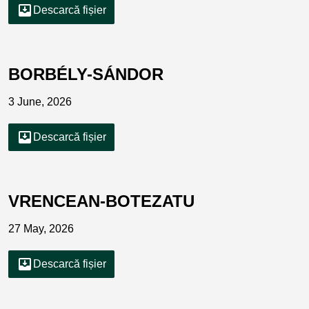
move_to_inbox
Descarcă fișier
BORBÉLY-SÁNDOR
3 June, 2026
move_to_inbox
Descarcă fișier
VRENCEAN-BOTEZATU
27 May, 2026
move_to_inbox
Descarcă fișier