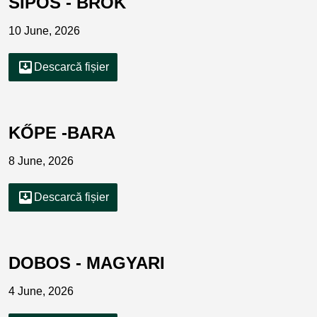
SIPOS - BROK
10 June, 2026
move_to_inbox
Descarcă fișier
KŐPE -BARA
8 June, 2026
move_to_inbox
Descarcă fișier
DOBOS - MAGYARI
4 June, 2026