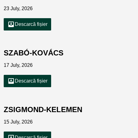
23 July, 2026
move_to_inbox
Descarcă fișier
SZABÓ-KOVÁCS
17 July, 2026
move_to_inbox
Descarcă fișier
ZSIGMOND-KELEMEN
15 July, 2026
move_to_inbox
Descarcă fișier