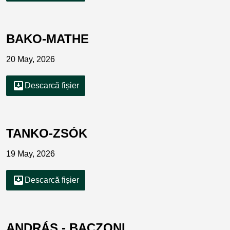
BAKO-MATHE
20 May, 2026
move_to_inbox
Descarcă fișier
TANKO-ZSÓK
19 May, 2026
move_to_inbox
Descarcă fișier
ANDRÁS - BACZONI