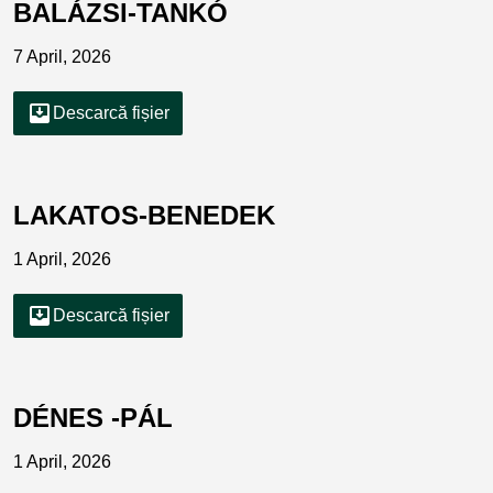
BALÁZSI-TANKÓ
7 April, 2026
move_to_inbox
Descarcă fișier
LAKATOS-BENEDEK
1 April, 2026
move_to_inbox
Descarcă fișier
DÉNES -PÁL
1 April, 2026