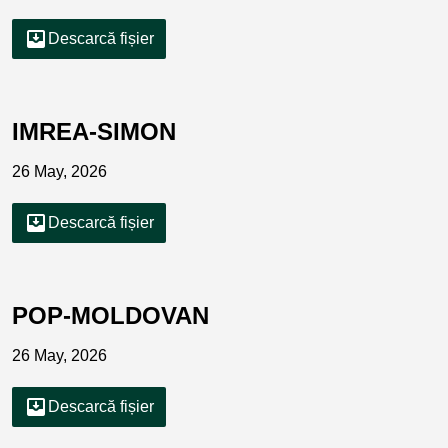
move_to_inbox
Descarcă fișier
IMREA-SIMON
26 May, 2026
move_to_inbox
Descarcă fișier
POP-MOLDOVAN
26 May, 2026
move_to_inbox
Descarcă fișier