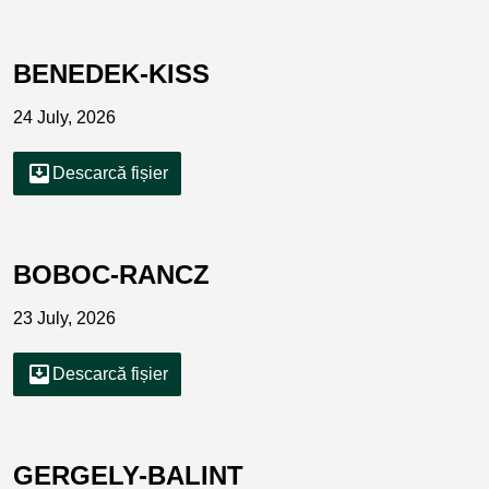
BENEDEK-KISS
24 July, 2026
move_to_inbox
Descarcă fișier
BOBOC-RANCZ
23 July, 2026
move_to_inbox
Descarcă fișier
GERGELY-BALINT