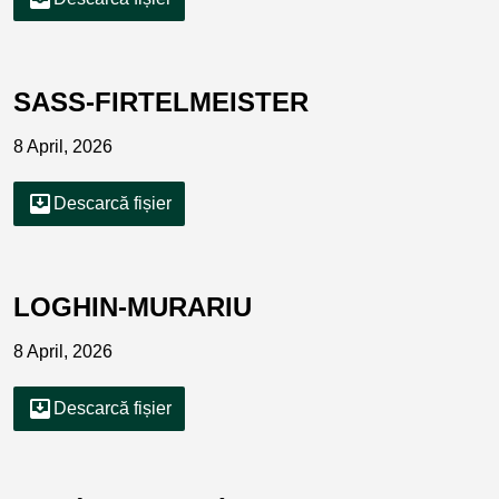
SASS-FIRTELMEISTER
8 April, 2026
move_to_inbox
Descarcă fișier
LOGHIN-MURARIU
8 April, 2026
move_to_inbox
Descarcă fișier