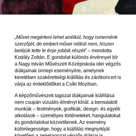
„Művet megérteni lehet anélkül, hogy ismernénk
szerzőjét, de embert művei nélkül nem, hiszen
beléjük tette le énje jobbik részét”
– mondotta
Kodály Zoltán
. E gondolat különös érvénnyel bír
a
Nagy István Művészeti Középiskola
idei végzős
diákjainak ünnepi eseményére, amelynek
keretében szakérettségi kiállítás és zárókoncert is
várja az érdeklődőket a Csíki Moziban.
A képzőművészeti tagozat diákjainak kiállítása
nem csupán vizuális élményt kínál: a bemutatott
munkák – festmények, grafikák, design- és egyéb
alkotások – személyes történeteket, hangulatokat
és gondolatokat közvetítenek. Az esemény
különlegessége, hogy a kiállítás megnyitóját
követően a zenetagozat végzős diákjai is