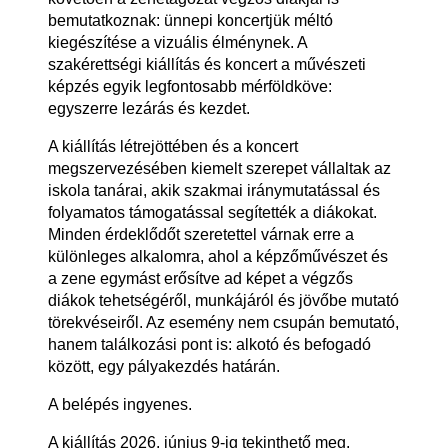
bemutatkoznak: ünnepi koncertjük méltó
kiegészítése a vizuális élménynek. A
szakérettségi kiállítás és koncert a művészeti
képzés egyik legfontosabb mérföldköve:
egyszerre lezárás és kezdet.
A kiállítás létrejöttében és a koncert
megszervezésében kiemelt szerepet vállaltak az
iskola tanárai, akik szakmai iránymutatással és
folyamatos támogatással segítették a diákokat.
Minden érdeklődőt szeretettel várnak erre a
különleges alkalomra, ahol a képzőművészet és
a zene egymást erősítve ad képet a végzős
diákok tehetségéről, munkájáról és jövőbe mutató
törekvéseiről. Az esemény nem csupán bemutató,
hanem találkozási pont is: alkotó és befogadó
között, egy pályakezdés határán.
A belépés ingyenes.
A kiállítás 2026. június 9-ig tekinthető meg.