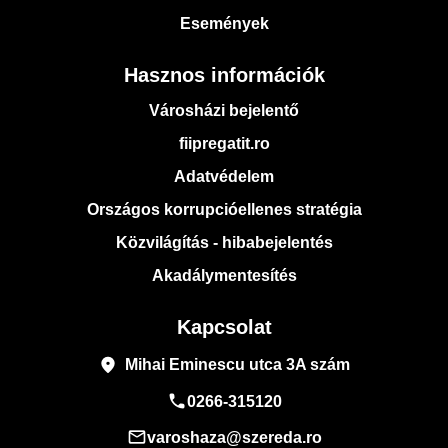
Események
Hasznos információk
Városházi bejelentő
fiipregatit.ro
Adatvédelem
Országos korrupcióellenes stratégia
Közvilágítás - hibabejelentés
Akadálymentesítés
Kapcsolat
place
Mihai Eminescu utca 3A szám
phone
0266-315120
mail_outline
varoshaza@szereda.ro