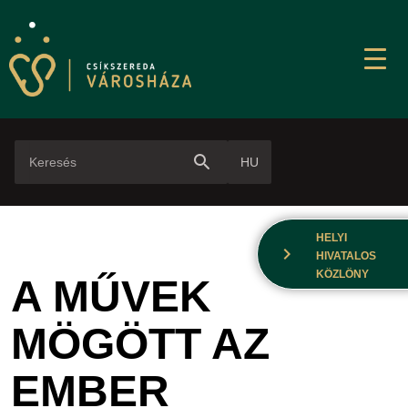
search
HU
HELYI
chevron_right
HIVATALOS
KÖZLÖNY
A MŰVEK
MÖGÖTT AZ
EMBER